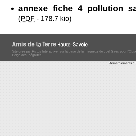
annexe_fiche_4_pollution_s
(
PDF
-
178.7 kio
)
Site créé par Rictus Interactive, sur la base de la maquette de Joël Girès pour l'Obs
Belge des Inégalités
Remerciements : J