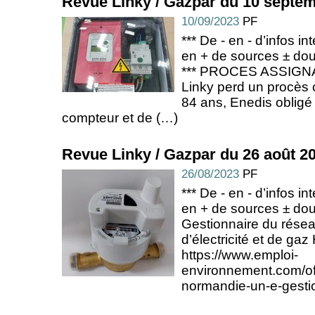
Revue Linky / Gazpar du 10 septe
10/09/2023
PF
*** De - en - d’infos in
en + de sources ± dou
*** PROCES ASSIGNA
Linky perd un procès
84 ans, Enedis obligé 
compteur et de (…)
Revue Linky / Gazpar du 26 août 2
26/08/2023
PF
*** De - en - d’infos in
en + de sources ± dou
Gestionnaire du réseau
d’électricité et de gaz
https://www.emploi-
environnement.com/of
normandie-un-e-gesti