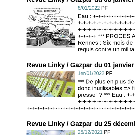
8/01/2022
PF
Eau : +-+-+-+-+-+-+-+-
+-+-+-+-+-+-+-+-+-+-+-
+-+-+-+-+-+-+-+-+-+-+-
+-+-+-+ *** PROCES 
Rennes : Six mois de 
requis contre un milita
Revue Linky / Gazpar du 01 janvier
1er/01/2022
PF
*** De plus en plus de 
donc inutilisables => 
presse" ? *** Eau : +-
+-+-+-+-+-+-+-+-+-+-+-
+-+-+-+-+-+-+-+-+-+-+-+-+-+-+-+-+-+-+-+-+-
Revue Linky / Gazpar du 25 décem
25/12/2021
PF