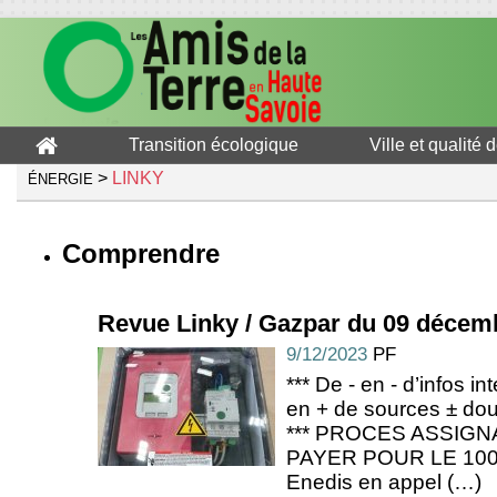
Transition écologique
Ville et qualité 
>
LINKY
ÉNERGIE
Comprendre
Revue Linky / Gazpar du 09 décem
9/12/2023
PF
*** De - en - d’infos in
en + de sources ± dou
*** PROCES ASSIGNAT
PAYER POUR LE 100 %
Enedis en appel (…)