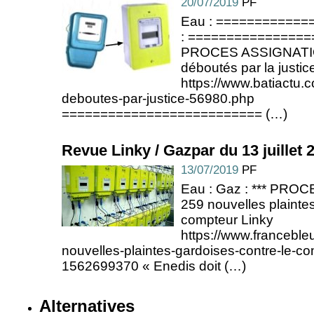
20/07/2019
PF
Eau : ============
: ================
PROCES ASSIGNATION
déboutés par la justic
https://www.batiactu.c
deboutes-par-justice-56980.php
========================== (…)
Revue Linky / Gazpar du 13 juillet 
13/07/2019
PF
Eau : Gaz : *** PRO
259 nouvelles plaintes
compteur Linky
https://www.francebleu
nouvelles-plaintes-gardoises-contre-le-co
1562699370 « Enedis doit (…)
Alternatives