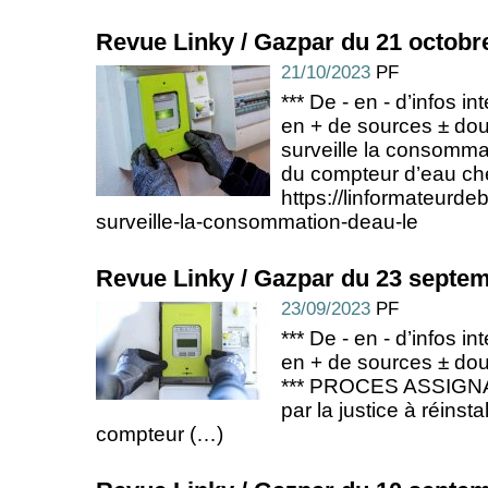
Revue Linky / Gazpar du 21 octobr
21/10/2023
PF
*** De - en - d’infos in
en + de sources ± dout
surveille la consomma
du compteur d’eau ch
https://linformateurde
surveille-la-consommation-deau-le
Revue Linky / Gazpar du 23 septe
23/09/2023
PF
*** De - en - d’infos in
en + de sources ± dou
*** PROCES ASSIGNAT
par la justice à réinst
compteur (…)