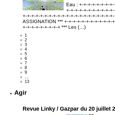
Eau : +-+-+-+-+-+-+-+-
+-+-+-+-+-+-+-+-+-+-+-
+-+-+-+-+-+-+-+-+-+-+-+-+-+-+-+-+-+-+-+-
ASSIGNATION *** +-+-+-+-+-+-+-+-+-+-+-+-
+-+-+-+-+-+-+-+-+ *** Les (…)
1
2
3
4
5
6
7
8
9
…
13
Agir
Revue Linky / Gazpar du 20 juillet 