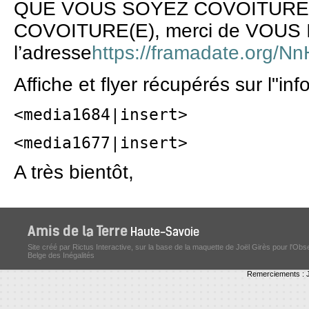
QUE VOUS SOYEZ COVOITURE
COVOITURE(E), merci de VOUS 
l’adresse
https://framadate.org/
Affiche et flyer récupérés sur l"in
<media1684|insert>
<media1677|insert>
A très bientôt,
Site créé par Rictus Interactive, sur la base de la maquette de Joël Girès pour l'Obs
Belge des Inégalités
Remerciements : J