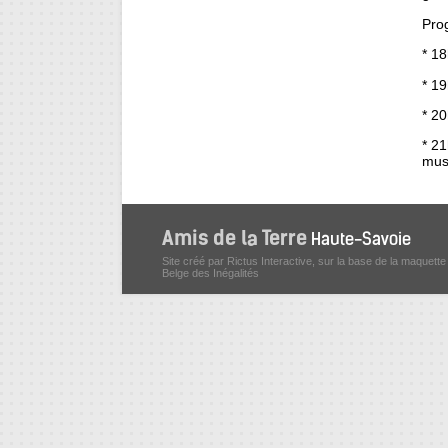
Pro
* 18
* 19
* 20
* 2
mus
Site créé par Rictus Interactive, sur la base de la maquette
Belge des Inégalités