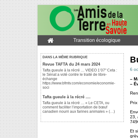
Transition écologique
B
DANS LA MÊME RUBRIQUE
Revue TAFTA du 24 mars 2024
6 o
Tafta gueule à la récré .... VIDEO 1’07" Ceta :
le Sénat a voté contre le traité de libre-
–
Ma
échange
https://www.bfmtv.com/economie/economie-
–
Év
soci
Ren
Tafta gueule à la récré ....
Prix
Tafta gueule à la récré .... « Le CETA, ou
comment faciliter l’importation de bœuf
Env
canadien nourri aux farines animales » (…)
23,
749
Et s
grè