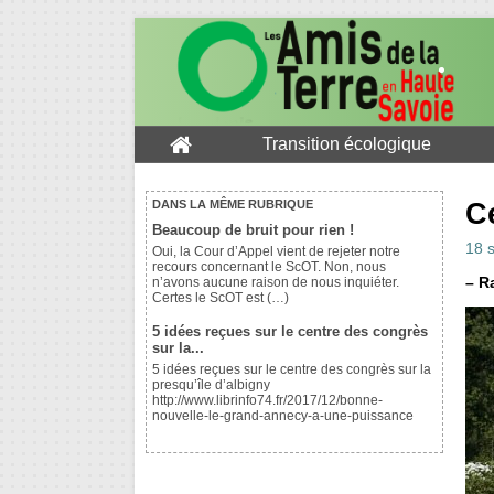
Transition écologique
C
DANS LA MÊME RUBRIQUE
Beaucoup de bruit pour rien !
18 
Oui, la Cour d’Appel vient de rejeter notre
recours concernant le ScOT. Non, nous
–
Ra
n’avons aucune raison de nous inquiéter.
Certes le ScOT est (…)
5 idées reçues sur le centre des congrès
sur la...
5 idées reçues sur le centre des congrès sur la
presqu’île d’albigny
http://www.librinfo74.fr/2017/12/bonne-
nouvelle-le-grand-annecy-a-une-puissance