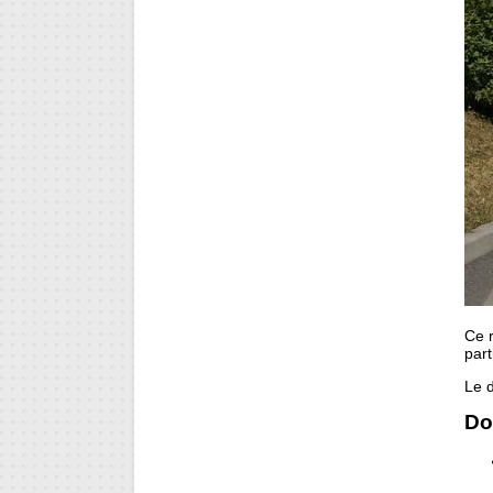
Ce 
part
Le d
Do