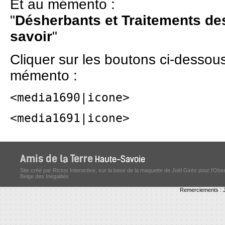
Et au mémento :
"
Désherbants et Traitements des 
savoir
"
Cliquer sur les boutons ci-dessous
mémento :
<media1690|icone>
<media1691|icone>
Site créé par Rictus Interactive, sur la base de la maquette de Joël Girès pour l'Obs
Belge des Inégalités
Remerciements : J