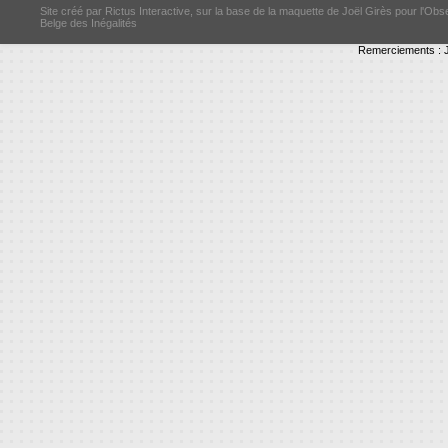
Site créé par Rictus Interactive, sur la base de la maquette de Joël Girès pour l'Obs
Belge des Inégalités
Remerciements : J