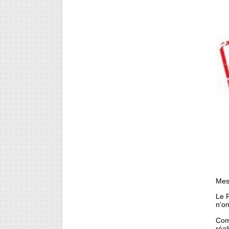
Mes
Le P
n‘on
Comb
réal