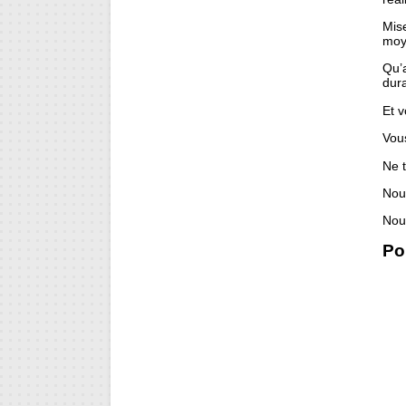
Mise
moye
Qu’a
dura
Et v
Vous
Ne 
Nou
Nou
Por