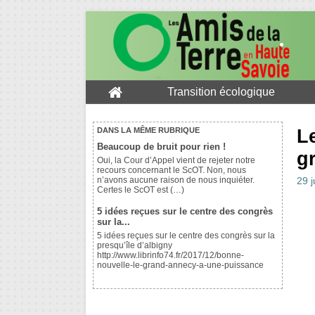
Transition écologique
L
DANS LA MÊME RUBRIQUE
Beaucoup de bruit pour rien !
g
Oui, la Cour d’Appel vient de rejeter notre
recours concernant le ScOT. Non, nous
n’avons aucune raison de nous inquiéter.
29 j
Certes le ScOT est (…)
5 idées reçues sur le centre des congrès
sur la...
5 idées reçues sur le centre des congrès sur la
presqu’île d’albigny
http://www.librinfo74.fr/2017/12/bonne-
nouvelle-le-grand-annecy-a-une-puissance