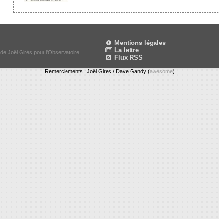
Mentions légales
La lettre
 de Joël Girès pour l'Observatoire
Flux RSS
Remerciements : Joël Gires / Dave Gandy (
awesome
)