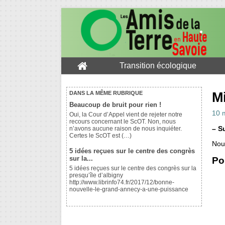
Transition écologique
M
DANS LA MÊME RUBRIQUE
Beaucoup de bruit pour rien !
10 
Oui, la Cour d’Appel vient de rejeter notre
recours concernant le ScOT. Non, nous
–
Su
n’avons aucune raison de nous inquiéter.
Certes le ScOT est (…)
Nous
5 idées reçues sur le centre des congrès
sur la...
Por
5 idées reçues sur le centre des congrès sur la
presqu’île d’albigny
http://www.librinfo74.fr/2017/12/bonne-
nouvelle-le-grand-annecy-a-une-puissance