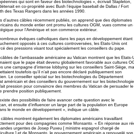
péennes qui sont en faveur des biotechnologies », écrivait Stapleton,
détenait en co-propriété avec Bush l’équipe baseball de Dallas / Fort
th des Texas Rangers dans les années 1990.
s d’autres câbles récemment publiés, on apprend que des diplomates
ricains du monde entier ont promu les cultures OGM, vues comme un 
atégique pour l’Amérique et son commerce extérieur.
nombreux évêques catholiques dans les pays en développement étant
ouchement opposés à ces cultures controversées, les Etats-Unis ont
cé des pressions visant tout spécialement les conseillers du pape.
 câbles de l’ambassade américaine au Vatican montrent que les Etats-
imaient que le pape était devenu globalement favorable aux cultures 
s une campagne d’intense lobbying sur les conseillers Saint-Siège, ma
ettaient toutefois qu’il n’ait pas encore déclaré publiquement son
ien. Le conseiller spécial sur les biotechnologies du Département
at américain et des conseillers du gouvernement sur les biotechnologi
 fait pression pour convaincre des membres du Vatican de persuader le
e prendre position publiquement.
 existe des possibilités de faire avancer cette question avec le
can, et ensuite d’influencer un large part de la population en Europe
dans le monde en développement », indique un câble.
câbles montrent également les diplomates américains travaillant
ectement pour des compagnies comme Monsanto. « En réponse aux ré
andes urgentes de Josep Puxeu [ ministre espagnol chargé de
riculture ] et de Monsanto, le gouvernement américain a renouvelé son