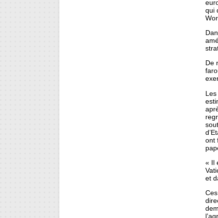
euro
qui 
Wor
Dan
amé
str
De 
far
exer
Les
est
aprè
regr
sout
d’Et
ont
pap
« Il
Vati
et 
Ces 
dir
dem
l’ag