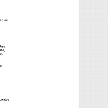
enjeu
Unis
OGM,
is
es
centes