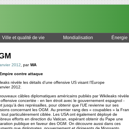
Ville et qualité de vie
Mondialisation
Énergie
GM
janvier 2012
, par
WA
Empire contre attaque
leaks révèle les détails d’une offensive US visant l’Europe
anvier 2012.
nouveaux câbles diplomatiques américains publiés par Wikileaks révèle
offensive concertée - en lien étroit avec le gouvernement espagnol -
nt jusqu’à des représailles, pour obtenir que l’UE revienne sur ses
isions concernant les OGM. Au premier rang des « coupables » la Fra
t tout particulièrement ciblée. Les USA ont également déployé de
reux efforts en direction du Vatican, espérant obtenir du Pape une
laration publique en faveur des OGM. On découvre aussi dans ces
uments que diplomates, gouvernement et dirigeants de Monsanto