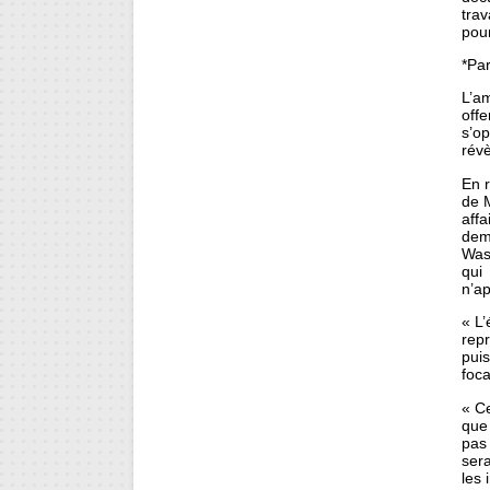
trav
pou
*Par
L’a
off
s’o
révè
En 
de M
affa
dem
Wash
qui
n’ap
« L
repr
puis
foca
« Ce
que 
pas 
sera
les 