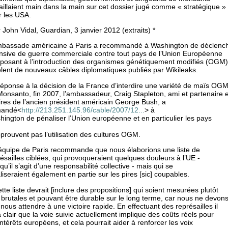
aillaient main dans la main sur cet dossier jugé comme « stratégique »
r les USA.
 John Vidal, Guardian, 3 janvier 2012 (extraits) *
mbassade américaine à Paris a recommandé à Washington de déclenc
ensive de guerre commerciale contre tout pays de l’Union Européenne
pposant à l’introduction des organismes génétiquement modifiés (OGM)
lent de nouveaux câbles diplomatiques publiés par Wikileaks.
réponse à la décision de la France d’interdire une variété de maïs OG
onsanto, fin 2007, l’ambassadeur, Craig Stapleton, ami et partenaire 
ires de l’ancien président américain George Bush, a
andé
<
http://213.251.145.96/cable/2007/12...
>
à
ington de pénaliser l’Union européenne et en particulier les pays
prouvent pas l’utilisation des cultures OGM.
’équipe de Paris recommande que nous élaborions une liste de
ésailles ciblées, qui provoqueraient quelques douleurs à l’UE -
qu’il s’agit d’une responsabilité collective - mais qui se
liseraient également en partie sur les pires [sic] coupables.
tte liste devrait [inclure des propositions] qui soient mesurées plutôt
brutales et pouvant être durable sur le long terme, car nous ne devon
nous attendre à une victoire rapide. En effectuant des représailles il
 clair que la voie suivie actuellement implique des coûts réels pour
intérêts européens, et cela pourrait aider à renforcer les voix