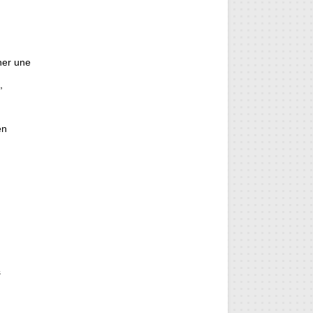
her une
,
M
en
s