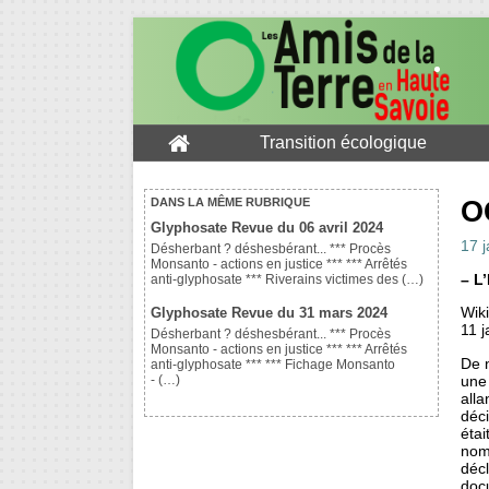
Transition écologique
O
DANS LA MÊME RUBRIQUE
Glyphosate Revue du 06 avril 2024
17 
Désherbant ? déshesbérant... *** Procès
Monsanto - actions en justice *** *** Arrêtés
–
L’
anti-glyphosate *** Riverains victimes des (…)
Wiki
Glyphosate Revue du 31 mars 2024
11 j
Désherbant ? déshesbérant... *** Procès
Monsanto - actions en justice *** *** Arrêtés
De 
anti-glyphosate *** *** Fichage Monsanto
une 
- (…)
alla
déc
étai
nomb
déc
doc