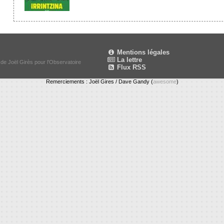
Mentions légales
La lettre
 de Joël Girès pour l'Observatoire
Flux RSS
Remerciements : Joël Gires / Dave Gandy (
awesome
)