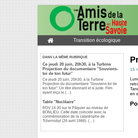
Transition écologique
Pr
DANS LA MÊME RUBRIQUE
Ce jeudi 20 juin, 20h30, à la Turbine
Projection du documentaire "Souviens-
15 
toi de ton futur"
Lund
Ce jeudi 20 juin, 20h30, à la Turbine
retr
Projection du documentaire "Souviens-toi de
ton futur". Un titre étonnant et si juste. Film
Tan
ayant reçu le (…)
en s
Table "Nucléaire"
Por
RDV 14.30 sur le Pâquier au niveau de
BONLIEU. Cette date coïncide avec la
commémoration de la catastrophe de
Tchernobyl (26 avril 1986). (…)