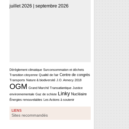
juillet 2026
|
septembre 2026
Dérèglement climatique
Surconsommation et déchets
Centre de congrès
Transition citoyenne
Qualité de l’air
Transports
Nature & biodiversité
J.O. Annecy 2018
OGM
Grand Marché Transatlantique
Justice
Linky
Nucléaire
environnementale
Gaz de schiste
Énergies renouvelables
Les Actions à soutenir
LIENS
Sites recommandés