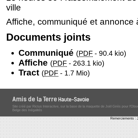
ville
Affiche, communiqué et annonce à
Documents joints
Communiqué
(
PDF
-
90.4 kio
)
Affiche
(
PDF
-
263.1 kio
)
Tract
(
PDF
-
1.7 Mio
)
Site créé par Rictus Interactive, sur la base de la maquette de Joël Girès pour l'Obs
Belge des Inégalités
Remerciements : J