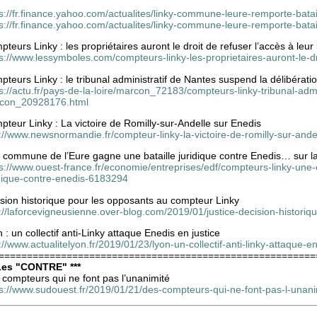
ps://fr.finance.yahoo.com/actualites/linky-commune-leure-remporte-ba
ps://fr.finance.yahoo.com/actualites/linky-commune-leure-remporte-ba
teurs Linky : les propriétaires auront le droit de refuser l’accès à leu
s://www.lessymboles.com/compteurs-linky-les-proprietaires-auront-le-d
teurs Linky : le tribunal administratif de Nantes suspend la délibérati
s://actu.fr/pays-de-la-loire/marcon_72183/compteurs-linky-tribunal-admi
con_20928176.html
teur Linky : La victoire de Romilly-sur-Andelle sur Enedis
://www.newsnormandie.fr/compteur-linky-la-victoire-de-romilly-sur-ande
 commune de l’Eure gagne une bataille juridique contre Enedis… sur l
ps://www.ouest-france.fr/economie/entreprises/edf/compteurs-linky-un
idique-contre-enedis-6183294
sion historique pour les opposants au compteur Linky
://laforcevigneusienne.over-blog.com/2019/01/justice-decision-histori
 : un collectif anti-Linky attaque Enedis en justice
://www.actualitelyon.fr/2019/01/23/lyon-un-collectif-anti-linky-attaque-en
========================================================
 Les "CONTRE" ***
compteurs qui ne font pas l’unanimité
ps://www.sudouest.fr/2019/01/21/des-compteurs-qui-ne-font-pas-l-una