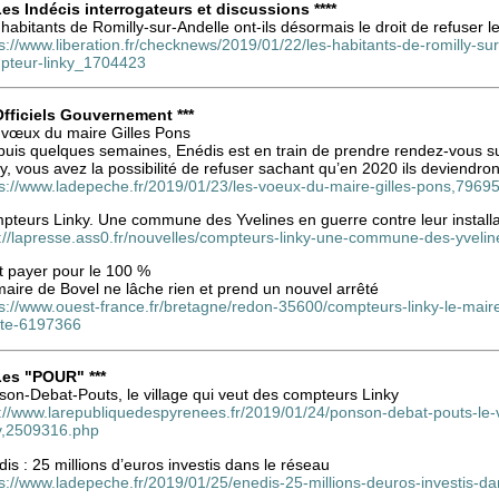
 Les Indécis interrogateurs et discussions ****
habitants de Romilly-sur-Andelle ont-ils désormais le droit de refuser 
s://www.liberation.fr/checknews/2019/01/22/les-habitants-de-romilly-sur
pteur-linky_1704423
 Officiels Gouvernement ***
 vœux du maire Gilles Pons
puis quelques semaines, Enédis est en train de prendre rendez-vous s
y, vous avez la possibilité de refuser sachant qu’en 2020 ils deviendront
ps://www.ladepeche.fr/2019/01/23/les-voeux-du-maire-gilles-pons,7969
pteurs Linky. Une commune des Yvelines en guerre contre leur installa
://lapresse.ass0.fr/nouvelles/compteurs-linky-une-commune-des-yveline
t payer pour le 100 %
aire de Bovel ne lâche rien et prend un nouvel arrêté
ps://www.ouest-france.fr/bretagne/redon-35600/compteurs-linky-le-mair
ete-6197366
 Les "POUR" ***
son-Debat-Pouts, le village qui veut des compteurs Linky
p://www.larepubliquedespyrenees.fr/2019/01/24/ponson-debat-pouts-le-
ky,2509316.php
is : 25 millions d’euros investis dans le réseau
ps://www.ladepeche.fr/2019/01/25/enedis-25-millions-deuros-investis-