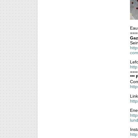
Eau
===
Gaz
Sei
http
com
Lefo
http
===
***
Com
htt
Link
http
Ened
http
lund
Ins
htt