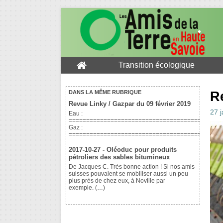
Transition écologique
R
DANS LA MÊME RUBRIQUE
Revue Linky / Gazpar du 09 février 2019
27 
Eau :
============================================
Gaz :
============================================
2017-10-27 - Oléoduc pour produits
pétroliers des sables bitumineux
De Jacques C. Très bonne action ! Si nos amis
suisses pouvaient se mobiliser aussi un peu
plus près de chez eux, à Noville par
exemple. (…)