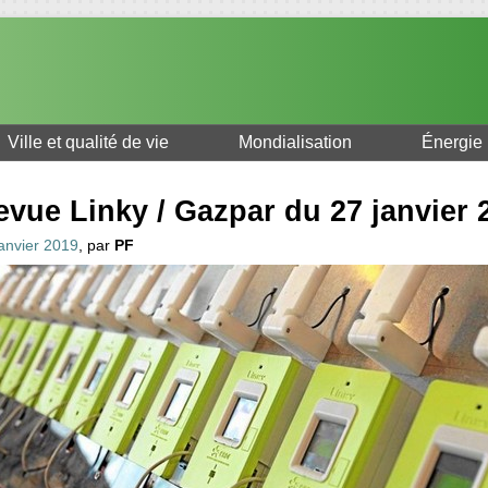
Ville et qualité de vie
Mondialisation
Énergie
evue Linky / Gazpar du 27 janvier 
janvier 2019
, par
PF
===================
=================== (…)