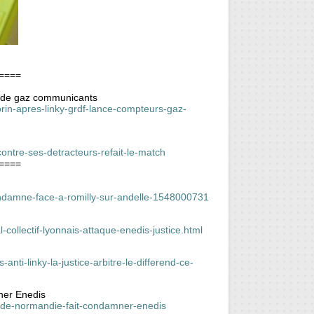
====
s de gaz communicants
orin-apres-linky-grdf-lance-compteurs-gaz-
ontre-ses-detracteurs-refait-le-match
====
condamne-face-a-romilly-sur-andelle-1548000731
l-collectif-lyonnais-attaque-enedis-justice.html
nti-linky-la-justice-arbitre-le-differend-ce-
ner Enedis
ne-de-normandie-fait-condamner-enedis