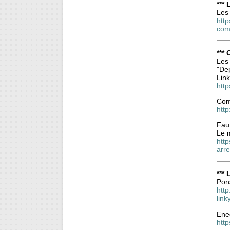
***
Les 
http
com
***
Les
"De
Link
htt
Com
http
Fau
Le m
htt
arr
***
Pon
htt
lin
Ened
htt