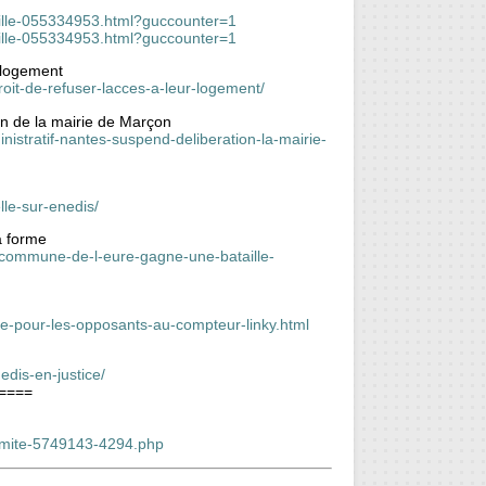
taille-055334953.html?guccounter=1
taille-055334953.html?guccounter=1
r logement
roit-de-refuser-lacces-a-leur-logement/
on de la mairie de Marçon
nistratif-nantes-suspend-deliberation-la-mairie-
lle-sur-enedis/
a forme
e-commune-de-l-eure-gagne-une-bataille-
que-pour-les-opposants-au-compteur-linky.html
edis-en-justice/
====
nimite-5749143-4294.php