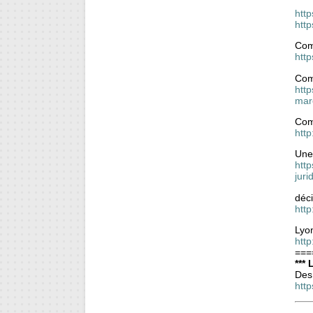
htt
htt
Comp
http
Comp
http
mar
Comp
http
Une
htt
jur
déci
http
Lyon
http
===
***
Des 
htt