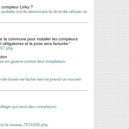
le compteur Linky ?
-andelle-ont-ils-desormais-le-droit-de-refuser-le-
ur la commune pour installer les compteurs
 obligatoires et la pose sera facturée."
557.php
tion
s-en-guerre-contre-leur-installation
e-de-bovel-ne-lache-rien-et-prend-un-nouvel-
village-qui-veut-des-compteurs-
dans-le-reseau,7974156.php