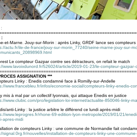
 :
========================================================
 :
ne-et-Marne. Jouy-sur-Morin : après Linky, GRDF lance ses compteur
s://actu.fr/ile-de-france/jouy-sur-morin_77240/seine-marne-jouy-sur-m
municants_20898969.html
rest Le compteur Gazpar contre ses détracteurs, on refait le match
://www.lavoixdunord.fr/526024/article/2019-01-23/le-compteur-gazpar-c
========================================================
 PROCES ASSIGNATION ***
pteurs Linky : Enedis condamné face à Romilly-sur-Andelle
ps://www.francebleu.fr/infos/economie-social/compteurs-linky-enedis-
y mis à mal par un collectif lyonnais, qui attaque Enedis en justice
s://www.clubic.com/pro/legislation-loi-internet/actualite-850046-linky-ma
is/anti-Linky : la justice arbitre le différend ce lundi après-midi
s://www.leprogres.fr/rhone-69-edition-lyon-metropole/2019/01/21/enedis-a
i-apres-midi
tallation de compteurs Linky : une commune de Normandie fait condam
p://signal.0rg.fr/nouvelles/installation-de-compteurs-linky-une-commu