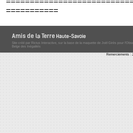
==========================
===========
Site créé par Rictus Interactive, sur la base de la maquette de Joël Girès pour l'Obs
Belge des Inégalités
Remerciements : J