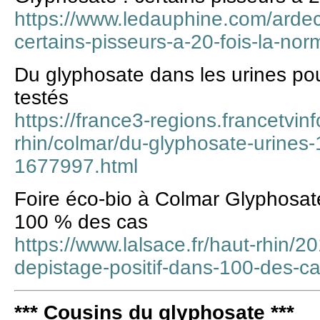
https://www.ledauphine.com/arde
certains-pisseurs-a-20-fois-la-nor
Du glyphosate dans les urines p
testés
https://france3-regions.francetvinf
rhin/colmar/du-glyphosate-urines-
1677997.html
Foire éco-bio à Colmar Glyphosate
100 % des cas
https://www.lalsace.fr/haut-rhin/2
depistage-positif-dans-100-des-c
*** Cousins du glyphosate ***