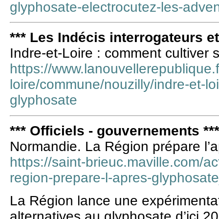
glyphosate-electrocutez-les-adve
*** Les Indécis interrogateurs e
Indre-et-Loire : comment cultiver
https://www.lanouvellerepublique.f
loire/commune/nouzilly/indre-et-lo
glyphosate
*** Officiels - gouvernements **
Normandie. La Région prépare l’a
https://saint-brieuc.maville.com/a
region-prepare-l-apres-glyphos
La Région lance une expérimentat
alternatives au glyphosate d’ici 2