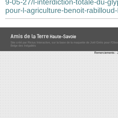
9-05-27/l-interdiction-totale-du-gl
pour-l-agriculture-benoit-rabillou
Site créé par Rictus Interactive, sur la base de la maquette de Joël Girès pour l'Obs
Belge des Inégalités
Remerciements : J