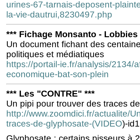
urines-67-tarnais-deposent-plain
la-vie-dautrui,8230497.php
*** Fichage Monsanto - Lobbies 
Un document fichant des centaine
politiques et médiatiques
https://portail-ie.fr/analysis/2134
economique-bat-son-plein
*** Les "CONTRE" ***
Un pipi pour trouver des traces 
http://www.zoomdici.fr/actualite/U
traces-de-glyphosate-(VIDEO
)-id
Glyphosate : certains pisseurs à 2