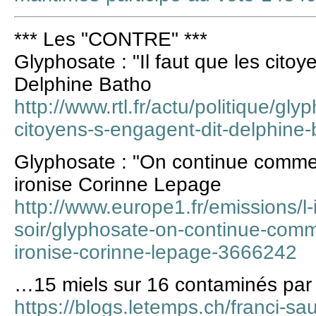
*** Les "CONTRE" ***
Glyphosate : "Il faut que les citoy
Delphine Batho
http://www.rtl.fr/actu/politique/gly
citoyens-s-engagent-dit-delphin
Glyphosate : "On continue comme ç
ironise Corinne Lepage
http://www.europe1.fr/emissions/l-
soir/glyphosate-on-continue-comm
ironise-corinne-lepage-3666242
…15 miels sur 16 contaminés par
https://blogs.letemps.ch/franci-s