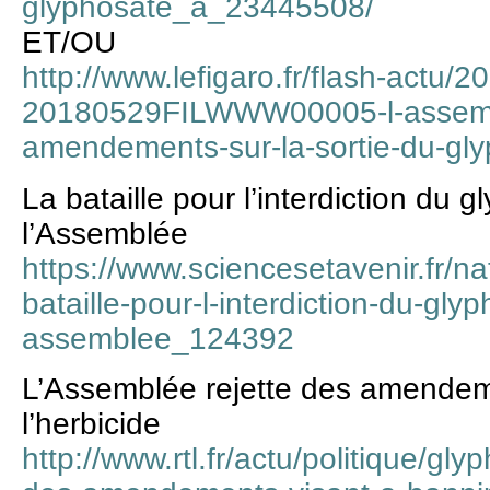
glyphosate_a_23445508/
ET/OU
http://www.lefigaro.fr/flash-actu/
20180529FILWWW00005-l-assembl
amendements-sur-la-sortie-du-gl
La bataille pour l’interdiction du
l’Assemblée
https://www.sciencesetavenir.fr/n
bataille-pour-l-interdiction-du-gly
assemblee_124392
L’Assemblée rejette des amendeme
l’herbicide
http://www.rtl.fr/actu/politique/gl