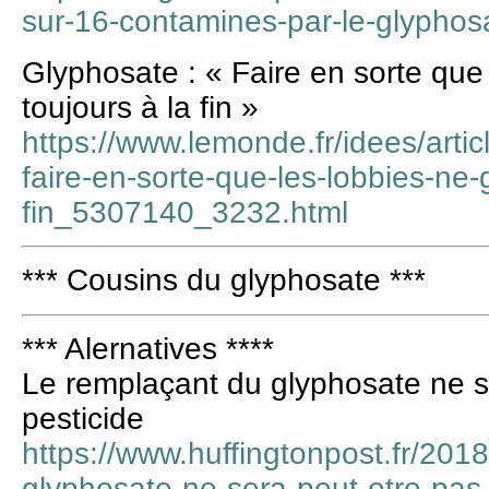
sur-16-contamines-par-le-glyphos
Glyphosate : « Faire en sorte que
toujours à la fin »
https://www.lemonde.fr/idees/arti
faire-en-sorte-que-les-lobbies-ne-
fin_5307140_3232.html
*** Cousins du glyphosate ***
*** Alernatives ****
Le remplaçant du glyphosate ne s
pesticide
https://www.huffingtonpost.fr/201
glyphosate-ne-sera-peut-etre-pas