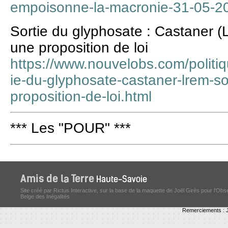
empoisonne-la-macronie-31-05-
Sortie du glyphosate : Castaner (
une proposition de loi
https://www.nouvelobs.com/polit
ie-du-glyphosate-castaner-lrem-so
proposition-de-loi.html
*** Les "POUR" ***
Site créé par Rictus Interactive, sur la base de la maquette de Joël Girès pour l'Obs
Belge des Inégalités
Remerciements : J