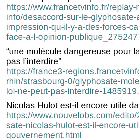
https://www.francetvinfo.fr/replay-
info/desaccord-sur-le-glyphosate-
impression-qu-il-y-a-des-forces-ca
face-a-l-opinion-publique_275247
“une molécule dangereuse pour la 
pas l’interdire”
https://france3-regions.francetvinf
rhin/strasbourg-0/glyphosate-mol
loi-ne-peut-pas-interdire-1485919
Nicolas Hulot est-il encore utile
https://www.nouvelobs.com/edit
sate-nicolas-hulot-est-il-encore-ut
gouvernement.html