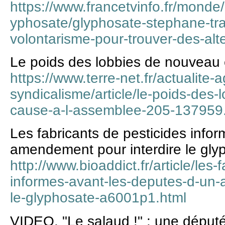
https://www.francetvinfo.fr/monde
yphosate/glyphosate-stephane-tra
volontarisme-pour-trouver-des-al
Le poids des lobbies de nouveau
https://www.terre-net.fr/actualite-a
syndicalisme/article/le-poids-des
cause-a-l-assemblee-205-137959
Les fabricants de pesticides info
amendement pour interdire le gly
http://www.bioaddict.fr/article/les-
informes-avant-les-deputes-d-un-
le-glyphosate-a6001p1.html
VIDEO. "Le salaud !" : une dépu