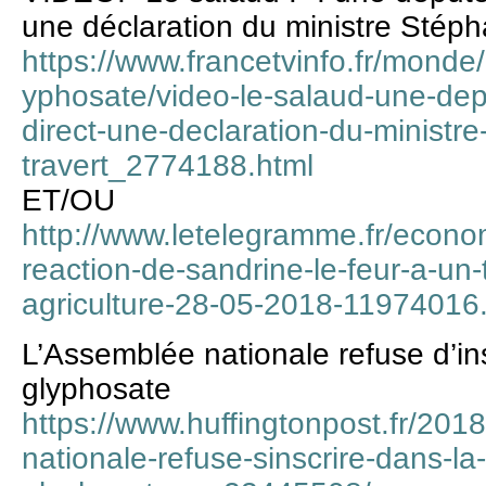
une déclaration du ministre Stéph
https://www.francetvinfo.fr/monde
yphosate/video-le-salaud-une-de
direct-une-declaration-du-ministr
travert_2774188.html
ET/OU
http://www.letelegramme.fr/econom
reaction-de-sandrine-le-feur-a-un-
agriculture-28-05-2018-11974016
L’Assemblée nationale refuse d’insc
glyphosate
https://www.huffingtonpost.fr/201
nationale-refuse-sinscrire-dans-la-l