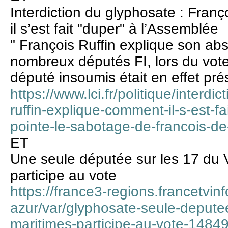
Interdiction du glyphosate : Fran
il s’est fait "duper" à l’Assemblée
" François Ruffin explique son abs
nombreux députés FI, lors du vote
député insoumis était en effet prés
https://www.lci.fr/politique/interdi
ruffin-explique-comment-il-s-est-f
pointe-le-sabotage-de-francois-d
ET
Une seule députée sur les 17 du 
participe au vote
https://france3-regions.francetvin
azur/var/glyphosate-seule-depute
maritimes-participe-au-vote-1484