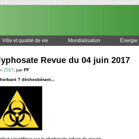
Ville et qualité de vie
Mondialisation
Énergie
lyphosate Revue du 04 juin 2017
in 2017
, par
PF
herbant ? déshesbérant...
ébat scientifique sur le glyphosate refuse de mourir