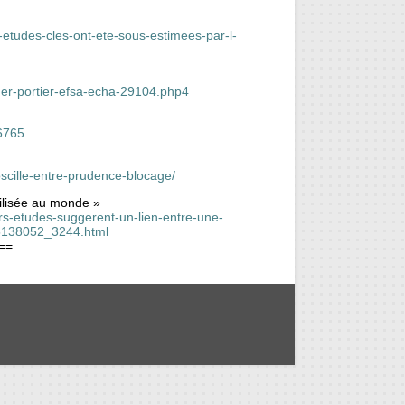
-etudes-cles-ont-ete-sous-estimees-par-l-
er-portier-efsa-echa-29104.php4
36765
scille-entre-prudence-blocage/
tilisée au monde »
rs-etudes-suggerent-un-lien-entre-une-
_5138052_3244.html
==