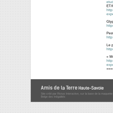
etu
ET/
http
exp
Glyp
htt
Pes
htt
Le p
htt
« Mo
htt
exp
===
Site créé par Rictus Interactive, sur la base de la maquette
Belge des Inégalités