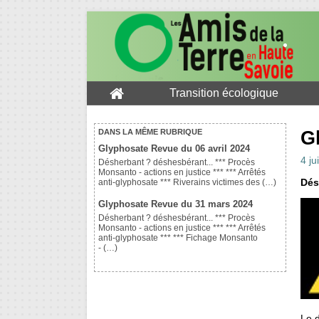
Transition écologique
G
DANS LA MÊME RUBRIQUE
Glyphosate Revue du 06 avril 2024
4 ju
Désherbant ? déshesbérant... *** Procès
Monsanto - actions en justice *** *** Arrêtés
Dés
anti-glyphosate *** Riverains victimes des (…)
Glyphosate Revue du 31 mars 2024
Désherbant ? déshesbérant... *** Procès
Monsanto - actions en justice *** *** Arrêtés
anti-glyphosate *** *** Fichage Monsanto
- (…)
Le d