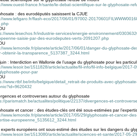
://www.ouest-france.fr/sante/le-debat-scientifique-sur-le-glyphosate-r
phosate : des eurodéputés saisissent la CJUE
p://www.lefigaro.fr/flash-eco/2017/06/01/97002-20170601FILWWW00168
e.php
OU
ps://www.lesechos.fr/industrie-services/energie-environnement/0303632
opeenne-saisie-par-des-eurodeputes-verts-2091207.php
OU
p://www.lemonde.fr/planete/article/2017/06/01/danger-du-glyphosate-de
r-obtenir-la-transparence_5137387_3244.html
juin : Interdiction en Wallonie de l’usage du glyphosate pour les particul
://www.lesoir.be/1511828/article/actualite/fil-info/fil-info-belgique/2017-
glyphosate-pour-par
OU
s://www.rtbf.be/info/belgique/detail_retrait-de-produits-avec-glyphosa
onio?id=9620432
ergences et controverses autour du glyphosate
s://parismatch.be/actualites/politique/22137/divergences-et-controver
hosate et cancer : des études-clés ont été sous-estimées par l’exper
://www.lemonde.fr/planete/article/2017/05/29/glyphosate-et-cancer-des
ertise-europeenne_5135612_3244.html
 experts européens ont sous-estimé des études sur les dangers du gl
://www.lesoir.be/1513080/article/actualite/sciences-et-sante/2017-05