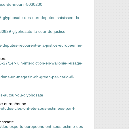
efuse-de-mourir-5030230
-glyphosate-des-eurodeputes-saisissent-la-
60829-glyphosate-la-cour-de-justice-
s-deputes-recourent-a-la-justice-europeenne-
iers
05-27/1er-juin-interdiction-en-wallonie-l-usage-
te-dans-un-magasin-oh-green-par-carlo-di-
ses-autour-du-glyphosate
tise européenne
-etudes-cles-ont-ete-sous-estimees-par-l-
yphosate
-29/des-experts-europeens-ont-sous-estime-des-