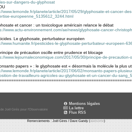
des-sur-dangers-du-glyphosat
OU
://www.lemonde.fr/planete/article/2017/05/29/glyphosate-et-cancer-des
ertise-europeenne_5135612_3244.html
hosate et cancer : un toxicologue américain relance le débat
ps://www.actu-environnement.com/ae/news/glyphosate-cancer-christoph
ticides. Le glyphosate, perturbateur européen
p://www.humanite.fr/pesticides-le-glyphosate-perturbateur-europeen-6
rincipe de précaution oscille entre prudence et blocage
ps://www.lejournaleconomique.com/2017/05/30/principe-de-precaution-o
nsanto papers » : le glyphosate est « désormais la molécule la plus u
p://www.lemonde.fr/planete/article/2017/06/02/monsanto-papers-plusieu
osition-de-travailleurs-agricoles-au-glyphosate-et-un-cancer-du-sang
========================================================
Mentions légales
La lettre
 de Joël Girès pour l'Observatoire
Flux RSS
Remerciements : Joël Gires / Dave Gandy (
awesome
)