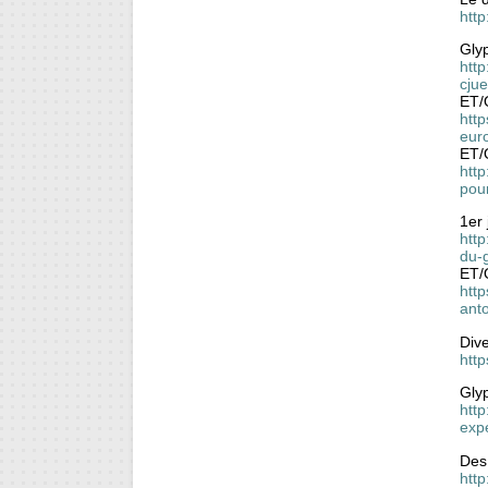
http
Gly
htt
cju
ET/
htt
eur
ET/
htt
pou
1er 
http
du-
ET/
http
ant
Div
http
Glyp
http
exp
Des
http