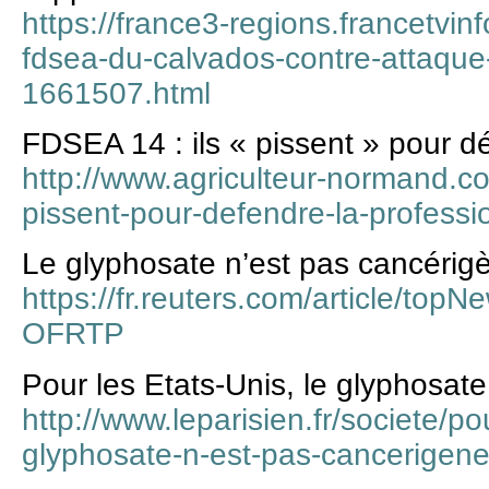
https://france3-regions.francetvin
fdsea-du-calvados-contre-attaque
1661507.html
FDSEA 14 : ils « pissent » pour d
http://www.agriculteur-normand.co
pissent-pour-defendre-la-profes
Le glyphosate n’est pas cancérigè
https://fr.reuters.com/article/t
OFRTP
Pour les Etats-Unis, le glyphosat
http://www.leparisien.fr/societe/pou
glyphosate-n-est-pas-cancerige