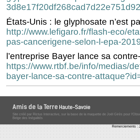
3d8e17f20df268cad7d22e751d92
États-Unis : le glyphosate n’est p
http://www.lefigaro.fr/flash-eco/et
pas-cancerigene-selon-l-epa-201
l’entreprise Bayer lance sa contre
https://www.rtbf.be/info/medias/de
bayer-lance-sa-contre-attaque?i
Site créé par Rictus Interactive, sur la base de la maquette de Joël Girès pour l'Obs
Belge des Inégalités
Remerciements : J