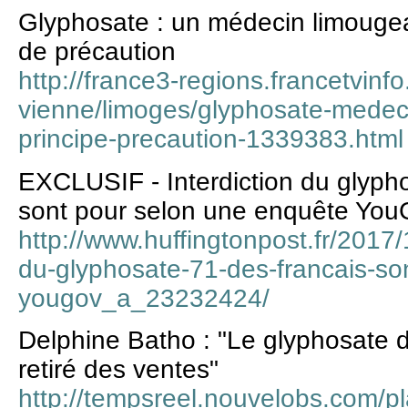
Glyphosate : un médecin limougea
de précaution
http://france3-regions.francetvinfo
vienne/limoges/glyphosate-medec
principe-precaution-1339383.html
EXCLUSIF - Interdiction du glyph
sont pour selon une enquête Yo
http://www.huffingtonpost.fr/2017/1
du-glyphosate-71-des-francais-so
yougov_a_23232424/
Delphine Batho : "Le glyphosate 
retiré des ventes"
http://tempsreel.nouvelobs.com/