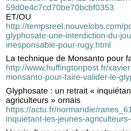
59d0e4c7cd70be70bcbf0353
ET/OU
http://tempsreel.nouvelobs.com/
glyphosate-une-interdiction-du-jo
irresponsable-pour-rugy.html
La technique de Monsanto pour fai
http://www.huffingtonpost.fr/xavie
monsanto-pour-faire-valider-le-
Glyphosate : un retrait « inquiéta
agriculteurs » ornais
https://actu.fr/normandie/ranes_6
inquietant-les-jeunes-agriculteur