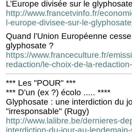
L’Europe divisée sur le glyphosat
http://www.francetvinfo.fr/economi
l-europe-divisee-sur-le-glyphosa
Quand l’Union Européenne cessera-
glyphosate ?
https://www.franceculture.fr/emissi
redaction/le-choix-de-la-redaction
*** Les "POUR" ***
*** D’un (ex ?) écolo ..... ****
Glyphosate : une interdiction du j
"irresponsable" (Rugy)
http://www.lalibre.be/dernieres-d
interdiction-du-jour-au-lendemain-