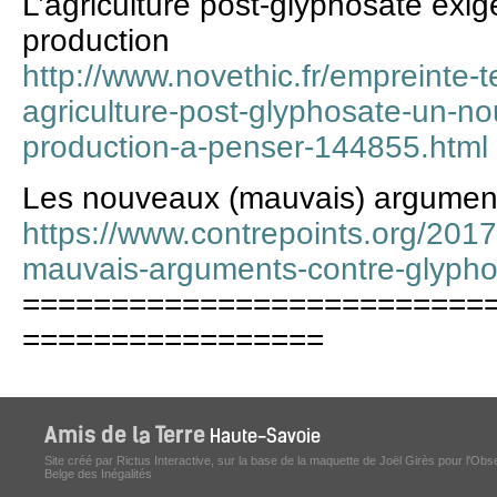
L’agriculture post-glyphosate ex
production
http://www.novethic.fr/empreinte-ter
agriculture-post-glyphosate-un-n
production-a-penser-144855.html
Les nouveaux (mauvais) argument
https://www.contrepoints.org/20
mauvais-arguments-contre-glypho
==========================
=================
Site créé par Rictus Interactive, sur la base de la maquette de Joël Girès pour l'Obs
Belge des Inégalités