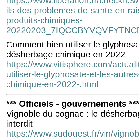
https://www.liberation.fr/checknew
ils-des-problemes-de-sante-en-rais
produits-chimiques-
20220203_7IQCCBYVQVFYTNC
Comment bien utiliser le glyphosat
désherbage chimique en 2022
https://www.vitisphere.com/actua
utiliser-le-glyphosate-et-les-autr
chimique-en-2022-.html
*** Officiels - gouvernements **
Vignoble du cognac : le désherba
interdit
https://www.sudouest.fr/vin/vigno