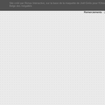
Site créé par Rictus Interactive, sur la base de la maquette de Joël Girès pour l'Obs
Belge des Inégalités
Remerciements : J