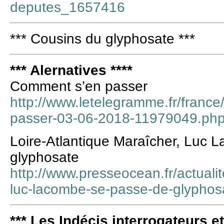
deputes_1657416
*** Cousins du glyphosate ***
*** Alernatives ****
Comment s’en passer
http://www.letelegramme.fr/franc
passer-03-06-2018-11979049.ph
Loire-Atlantique Maraîcher, Luc 
glyphosate
http://www.presseocean.fr/actualit
luc-lacombe-se-passe-de-glypho
*** Les Indécis interrogateurs e