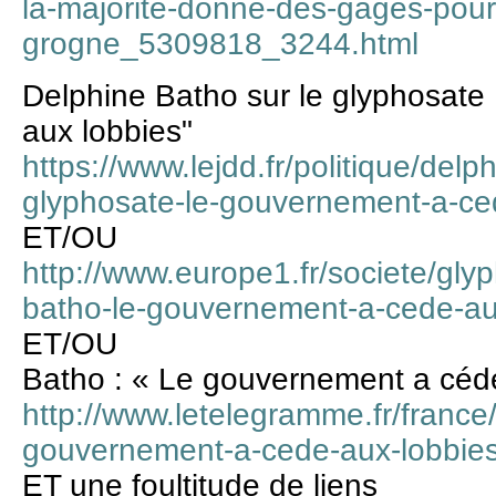
la-majorite-donne-des-gages-pour
grogne_5309818_3244.html
Delphine Batho sur le glyphosate
aux lobbies"
https://www.lejdd.fr/politique/delp
glyphosate-le-gouvernement-a-ce
ET/OU
http://www.europe1.fr/societe/gly
batho-le-gouvernement-a-cede-a
ET/OU
Batho : « Le gouvernement a cédé
http://www.letelegramme.fr/france
gouvernement-a-cede-aux-lobbie
ET une foultitude de liens