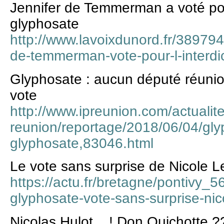
Jennifer de Temmerman a voté pour
glyphosate
http://www.lavoixdunord.fr/389794/
de-temmerman-vote-pour-l-interdi
Glyphosate : aucun député réunion
vote
http://www.ipreunion.com/actualite
reunion/reportage/2018/06/04/gly
glyphosate,83046.html
Le vote sans surprise de Nicole 
https://actu.fr/bretagne/pontivy_
glyphosate-vote-sans-surprise-ni
Nicolas Hulot... ! Don Quichotte ?