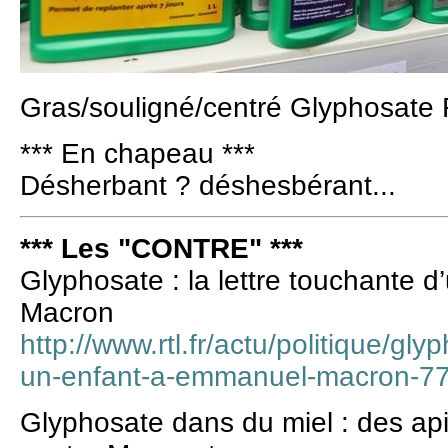
Gras/souligné/centré Glyphosat
*** En chapeau ***
Désherbant ? déshesbérant...
*** Les "CONTRE" ***
Glyphosate : la lettre touchante 
Macron
http://www.rtl.fr/actu/politique/gly
un-enfant-a-emmanuel-macron-7
Glyphosate dans du miel : des apic