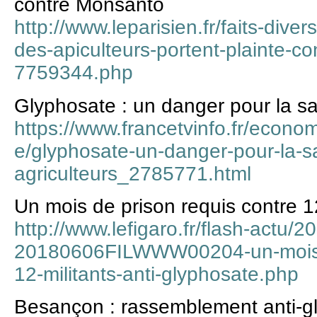
contre Monsanto
http://www.leparisien.fr/faits-dive
des-apiculteurs-portent-plainte-
7759344.php
Glyphosate : un danger pour la sa
https://www.francetvinfo.fr/econom
e/glyphosate-un-danger-pour-la-s
agriculteurs_2785771.html
Un mois de prison requis contre 12
http://www.lefigaro.fr/flash-actu/
20180606FILWWW00204-un-mois-d
12-militants-anti-glyphosate.php
Besançon : rassemblement anti-g