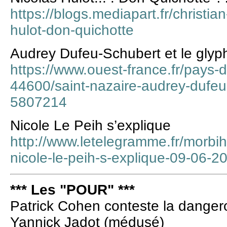
https://blogs.mediapart.fr/christia
hulot-don-quichotte
Audrey Dufeu-Schubert et le glyp
https://www.ouest-france.fr/pays-de
44600/saint-nazaire-audrey-dufeu-
5807214
Nicole Le Peih s’explique
http://www.letelegramme.fr/morbih
nicole-le-peih-s-explique-09-06-
*** Les "POUR" ***
Patrick Cohen conteste la danger
Yannick Jadot (médusé)