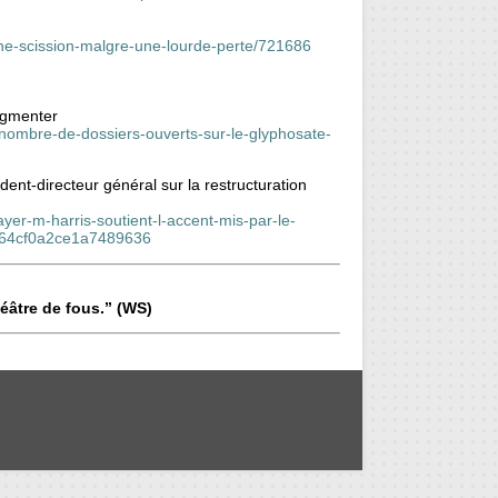
-une-scission-malgre-une-lourde-perte/721686
ugmenter
nombre-de-dossiers-ouverts-sur-le-glyphosate-
ident-directeur général sur la restructuration
yer-m-harris-soutient-l-accent-mis-par-le-
85164cf0a2ce1a7489636
éâtre de fous.” (WS)