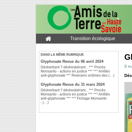
Transition écologique
G
DANS LA MÊME RUBRIQUE
Glyphosate Revue du 06 avril 2024
9 m
Désherbant ? déshesbérant... *** Procès
Monsanto - actions en justice *** *** Arrêtés
Dés
anti-glyphosate *** Riverains victimes des (…)
Glyphosate Revue du 31 mars 2024
Désherbant ? déshesbérant... *** Procès
Monsanto - actions en justice *** *** Arrêtés
anti-glyphosate *** *** Fichage Monsanto
- (…)