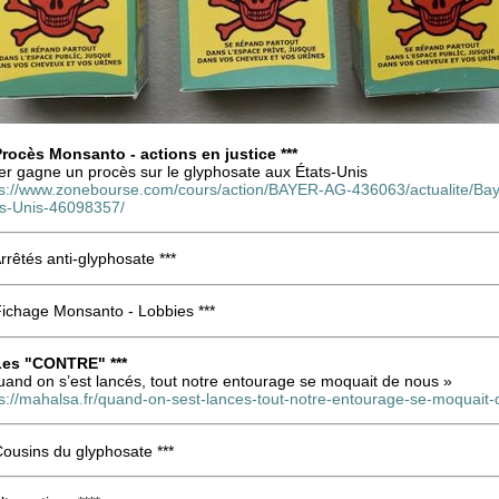
 Procès Monsanto - actions en justice ***
er gagne un procès sur le glyphosate aux États-Unis
ps://www.zonebourse.com/cours/action/BAYER-AG-436063/actualite/Bay
ts-Unis-46098357/
Arrêtés anti-glyphosate ***
Fichage Monsanto - Lobbies ***
 Les "CONTRE" ***
uand on s’est lancés, tout notre entourage se moquait de nous »
ps://mahalsa.fr/quand-on-sest-lances-tout-notre-entourage-se-moquait-
Cousins du glyphosate ***