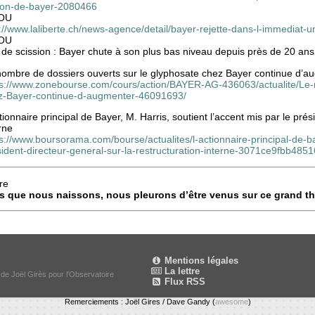
ron-de-bayer-2080466
OU
://www.laliberte.ch/news-agence/detail/bayer-rejette-dans-l-immediat
OU
de scission : Bayer chute à son plus bas niveau depuis près de 20 ans
nombre de dossiers ouverts sur le glyphosate chez Bayer continue d’a
ps://www.zonebourse.com/cours/action/BAYER-AG-436063/actualite/Le-
z-Bayer-continue-d-augmenter-46091693/
tionnaire principal de Bayer, M. Harris, soutient l’accent mis par le prés
rne
s://www.boursorama.com/bourse/actualites/l-actionnaire-principal-de-ba
sident-directeur-general-sur-la-restructuration-interne-3071ce9fbb4
re
s que nous naissons, nous pleurons d’être venus sur ce grand th
Mentions légales
La lettre
 de Joël Girès pour l'Observatoire
Flux RSS
Remerciements : Joël Gires / Dave Gandy (
awesome
)