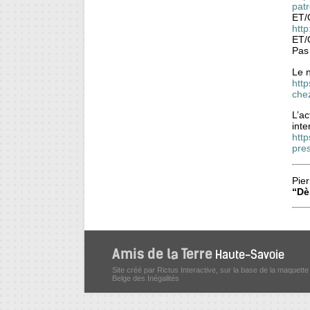
pat
ET/
http
ET/
Pas 
Le 
htt
che
L’ac
inte
http
pre
Pier
“Dè
Site créé par Rictus Interactive, sur la base de la maquette
Belge des Inégalités