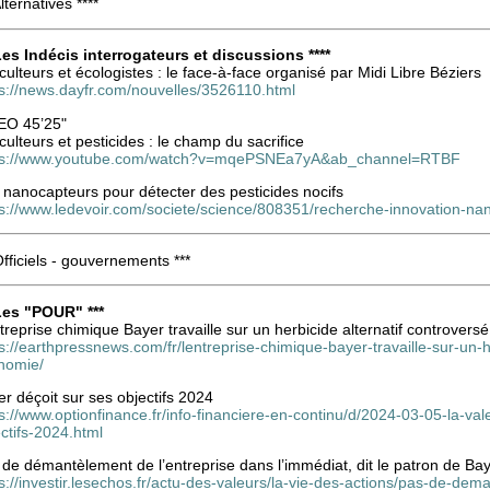
Alternatives ****
 Les Indécis interrogateurs et discussions ****
culteurs et écologistes : le face-à-face organisé par Midi Libre Béziers
ps://news.dayfr.com/nouvelles/3526110.html
EO 45’25"
culteurs et pesticides : le champ du sacrifice
ps://www.youtube.com/watch?v=mqePSNEa7yA&ab_channel=RTBF
 nanocapteurs pour détecter des pesticides nocifs
ps://www.ledevoir.com/societe/science/808351/recherche-innovation-nan
Officiels - gouvernements ***
 Les "POUR" ***
treprise chimique Bayer travaille sur un herbicide alternatif controversé
s://earthpressnews.com/fr/lentreprise-chimique-bayer-travaille-sur-un-h
nomie/
r déçoit sur ses objectifs 2024
s://www.optionfinance.fr/info-financiere-en-continu/d/2024-03-05-la-va
ctifs-2024.html
de démantèlement de l’entreprise dans l’immédiat, dit le patron de Ba
s://investir.lesechos.fr/actu-des-valeurs/la-vie-des-actions/pas-de-dem