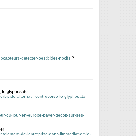
ocapteurs-detecter-pesticides-nocifs
?
, le glyphosate
erbicide-alternatif-controverse-le-glyphosate-
leur-du-jour-en-europe-bayer-decoit-sur-ses-
yer
antelement-de-lentreprise-dans-limmediat-dit-le-