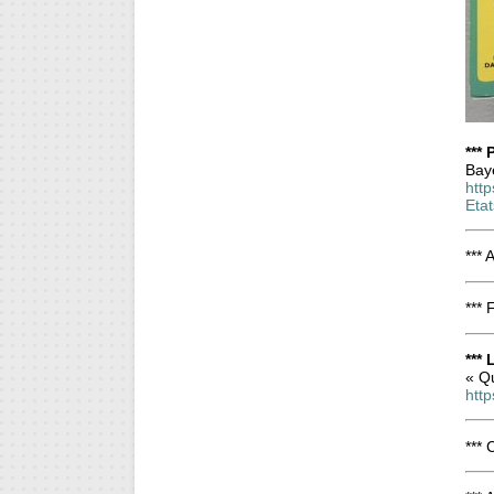
***
Bay
htt
Eta
*** 
*** 
***
« Q
htt
*** 