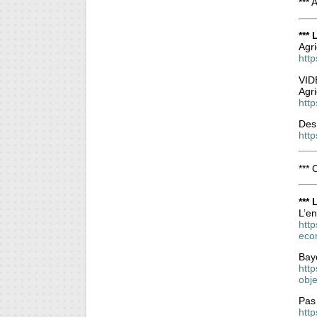
*** 
***
Agri
htt
VID
Agri
htt
Des
htt
*** 
***
L’en
http
eco
Baye
http
obje
Pas 
http