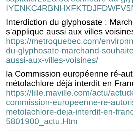
IYENKC4RBNHXFKTDJFDWFV5
Interdiction du glyphosate : Marc
s’applique aussi aux villes voisine
https://metroquebec.com/environn
du-glyphosate-marchand-souhaite-
aussi-aux-villes-voisines/
la Commission européenne ré-autor
métolachlore déjà interdit en Fran
https://lille.maville.com/actu/actud
commission-europeenne-re-autoris
metolachlore-deja-interdit-en-fra
5801900_actu.Htm