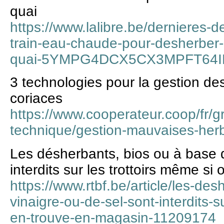
quai
https://www.lalibre.be/dernieres-
train-eau-chaude-pour-desherber-
quai-5YMPG4DCX5CX3MPFT64I
3 technologies pour la gestion d
coriaces
https://www.cooperateur.coop/fr/gr
technique/gestion-mauvaises-her
Les désherbants, bios ou à base d
interdits sur les trottoirs même s
https://www.rtbf.be/article/les-de
vinaigre-ou-de-sel-sont-interdits-s
en-trouve-en-magasin-11209174