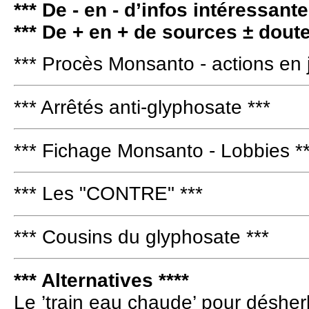
*** De - en - d’infos intéressante
*** De + en + de sources ± dout
*** Procès Monsanto - actions en j
*** Arrêtés anti-glyphosate ***
*** Fichage Monsanto - Lobbies *
*** Les "CONTRE" ***
*** Cousins du glyphosate ***
*** Alternatives ****
Le ’train eau chaude’ pour désher