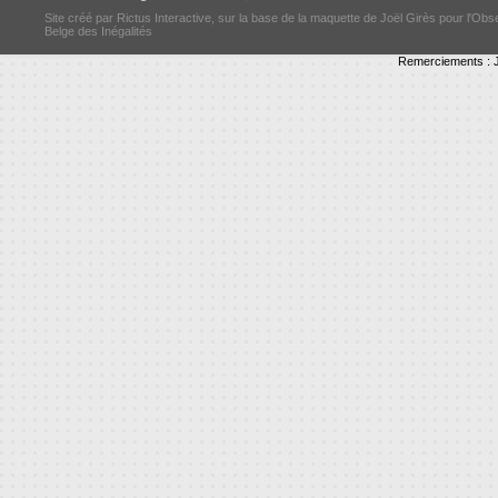
Site créé par Rictus Interactive, sur la base de la maquette de Joël Girès pour l'Obs
Belge des Inégalités
Remerciements : J