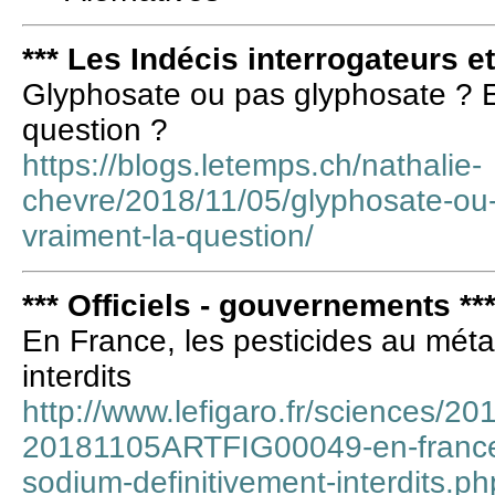
*** Les Indécis interrogateurs e
Glyphosate ou pas glyphosate ? E
question ?
https://blogs.letemps.ch/nathalie-
chevre/2018/11/05/glyphosate-ou-
vraiment-la-question/
*** Officiels - gouvernements **
En France, les pesticides au mét
interdits
http://www.lefigaro.fr/sciences/2
20181105ARTFIG00049-en-france-
sodium-definitivement-interdits.ph