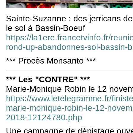
Sainte-Suzanne : des jerricans 
le sol à Bassin-Boeuf
https://la1ere.francetvinfo.fr/reun
rond-up-abandonnes-sol-bassin-b
*** Procès Monsanto ***
*** Les "CONTRE" ***
Marie-Monique Robin le 12 nove
https://www.letelegramme.fr/finis
marie-monique-robin-le-12-novem
2018-12124780.php
Une campagne de dépistage ouve