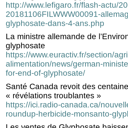
http://www.lefigaro.fr/flash-actu/
20181106FILWWW00091-allemagne
glyphosate-dans-4-ans.php
La ministre allemande de l’Enviro
glyphosate
https://www.euractiv.fr/section/agri
alimentation/news/german-ministe
for-end-of-glyphosate/
Santé Canada revoit des centaine
« révélations troublantes »
https://ici.radio-canada.ca/nouve
roundup-herbicide-monsanto-glyp
Les ventes de Glyphosate baisse