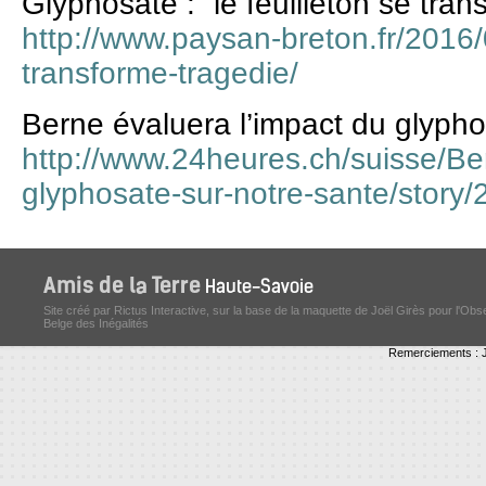
Glyphosate : “le feuilleton se tra
http://www.paysan-breton.fr/2016/
transforme-tragedie/
Berne évaluera l’impact du glypho
http://www.24heures.ch/suisse/Be
glyphosate-sur-notre-sante/story
Site créé par Rictus Interactive, sur la base de la maquette de Joël Girès pour l'Obs
Belge des Inégalités
Remerciements : J