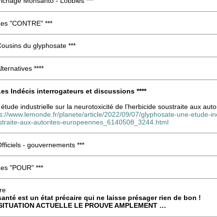
Fichage Monsanto - Lobbies ***
 Les "CONTRE" ***
Cousins du glyphosate ***
Alternatives ****
 Les Indécis interrogateurs et discussions ****
étude industrielle sur la neurotoxicité de l’herbicide soustraite aux au
s://www.lemonde.fr/planete/article/2022/09/07/glyphosate-une-etude-indu
straite-aux-autorites-europeennes_6140508_3244.html
Officiels - gouvernements ***
Les "POUR" ***
re
santé est un état précaire qui ne laisse présager rien de bon !
SITUATION ACTUELLE LE PROUVE AMPLEMENT …