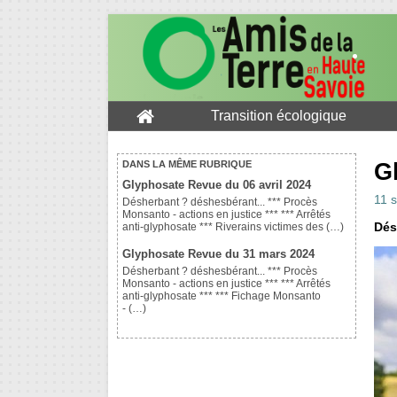
Transition écologique
G
DANS LA MÊME RUBRIQUE
Glyphosate Revue du 06 avril 2024
11 
Désherbant ? déshesbérant... *** Procès
Monsanto - actions en justice *** *** Arrêtés
Dés
anti-glyphosate *** Riverains victimes des (…)
Glyphosate Revue du 31 mars 2024
Désherbant ? déshesbérant... *** Procès
Monsanto - actions en justice *** *** Arrêtés
anti-glyphosate *** *** Fichage Monsanto
- (…)