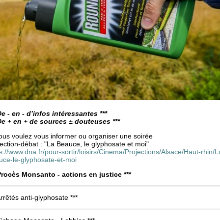
De - en - d’infos intéressantes ***
 De + en + de sources ± douteuses ***
ous voulez vous informer ou organiser une soirée
ection-débat : "La Beauce, le glyphosate et moi"
s://www.dna.fr/pour-sortir/loisirs/Cinema/Projections/Alsace/Haut-rhin
uce-le-glyphosate-et-moi
 Procès Monsanto - actions en justice ***
Arrêtés anti-glyphosate ***