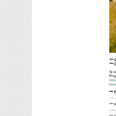
*** 
***
Si v
Proj
http
bea
***
*** 