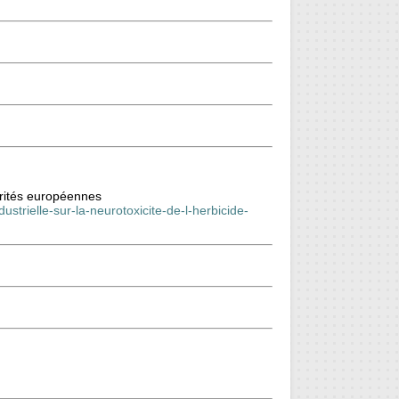
torités européennes
strielle-sur-la-neurotoxicite-de-l-herbicide-