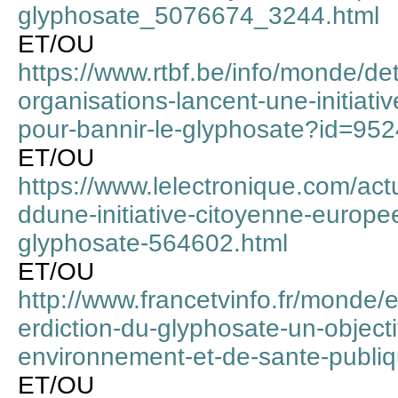
glyphosate_5076674_3244.html
ET/OU
https://www.rtbf.be/info/monde/de
organisations-lancent-une-initiat
pour-bannir-le-glyphosate?id=95
ET/OU
https://www.lelectronique.com/act
ddune-initiative-citoyenne-europe
glyphosate-564602.html
ET/OU
http://www.francetvinfo.fr/monde/
erdiction-du-glyphosate-un-objecti
environnement-et-de-sante-publi
ET/OU