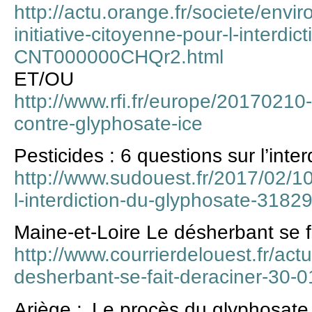
http://actu.orange.fr/societe/envi
initiative-citoyenne-pour-l-interdi
CNT000000CHQr2.html
ET/OU
http://www.rfi.fr/europe/20170210
contre-glyphosate-ice
Pesticides : 6 questions sur l’inte
http://www.sudouest.fr/2017/02/10
l-interdiction-du-glyphosate-318
Maine-et-Loire Le désherbant se f
http://www.courrierdelouest.fr/actua
desherbant-se-fait-deraciner-30
Ariège : Le procès du glyphosate 