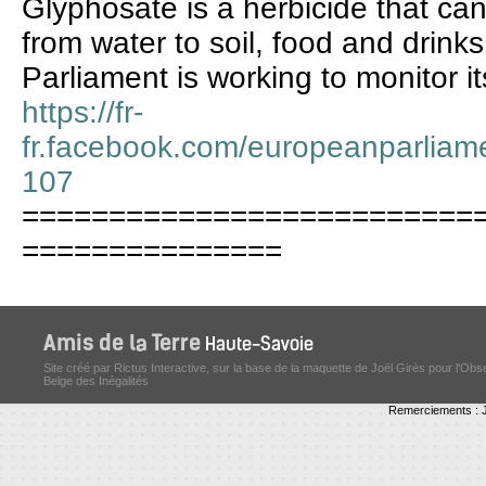
Glyphosate is a herbicide that ca
from water to soil, food and drink
Parliament is working to monitor 
https://fr-
fr.facebook.com/europeanparlia
107
==========================
===============
Site créé par Rictus Interactive, sur la base de la maquette de Joël Girès pour l'Obs
Belge des Inégalités
Remerciements : J