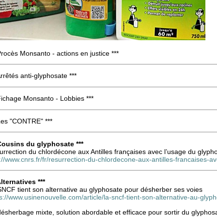
Procès Monsanto - actions en justice ***
Arrêtés anti-glyphosate ***
Fichage Monsanto - Lobbies ***
 Les "CONTRE" ***
 Cousins du glyphosate ***
rrection du chlordécone aux Antilles françaises avec l’usage du glyph
://www.cnrs.fr/fr/resurrection-du-chlordecone-aux-antilles-francaises-
Alternatives ***
SNCF tient son alternative au glyphosate pour désherber ses voies
s://www.usinenouvelle.com/article/la-sncf-tient-son-alternative-au-g
ésherbage mixte, solution abordable et efficace pour sortir du glyphos