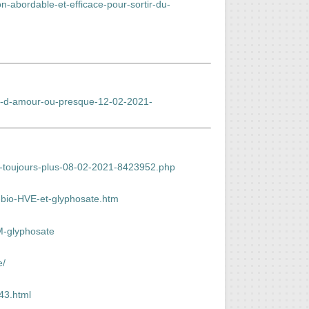
on-abordable-et-efficace-pour-sortir-du-
oire-d-amour-ou-presque-12-02-2021-
me-toujours-plus-08-02-2021-8423952.php
t-bio-HVE-et-glyphosate.htm
GM-glyphosate
e/
43.html