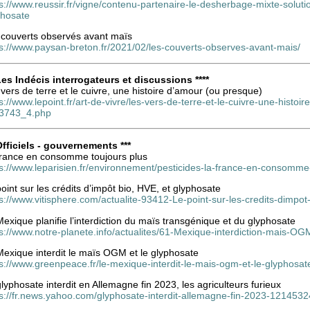
s://www.reussir.fr/vigne/contenu-partenaire-le-desherbage-mixte-soluti
phosate
 couverts observés avant maïs
ps://www.paysan-breton.fr/2021/02/les-couverts-observes-avant-mais/
 Les Indécis interrogateurs et discussions ****
vers de terre et le cuivre, une histoire d’amour (ou presque)
s://www.lepoint.fr/art-de-vivre/les-vers-de-terre-et-le-cuivre-une-hist
3743_4.php
 Officiels - gouvernements ***
France en consomme toujours plus
ps://www.leparisien.fr/environnement/pesticides-la-france-en-consom
oint sur les crédits d’impôt bio, HVE, et glyphosate
s://www.vitisphere.com/actualite-93412-Le-point-sur-les-credits-dimpo
exique planifie l’interdiction du maïs transgénique et du glyphosate
ps://www.notre-planete.info/actualites/61-Mexique-interdiction-mais-O
Mexique interdit le maïs OGM et le glyphosate
s://www.greenpeace.fr/le-mexique-interdit-le-mais-ogm-et-le-glyphosat
lyphosate interdit en Allemagne fin 2023, les agriculteurs furieux
ps://fr.news.yahoo.com/glyphosate-interdit-allemagne-fin-2023-1214532