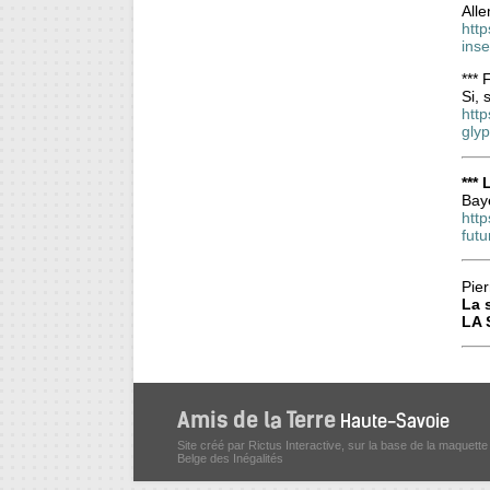
Alle
htt
inse
***
Si, 
http
gly
***
Baye
htt
futu
Pier
La 
LA 
Site créé par Rictus Interactive, sur la base de la maquette
Belge des Inégalités