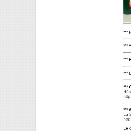
*** 
*** 
*** 
***
***
Résu
http
*** 
La 
http
Le d