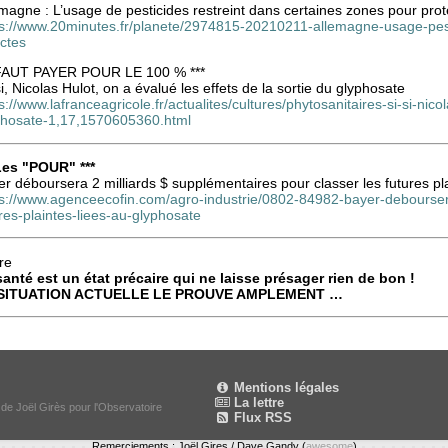
magne : L’usage de pesticides restreint dans certaines zones pour prot
ps://www.20minutes.fr/planete/2974815-20210211-allemagne-usage-pesti
ctes
 FAUT PAYER POUR LE 100 % ***
si, Nicolas Hulot, on a évalué les effets de la sortie du glyphosate
s://www.lafranceagricole.fr/actualites/cultures/phytosanitaires-si-si-nico
phosate-1,17,1570605360.html
 Les "POUR" ***
r déboursera 2 milliards $ supplémentaires pour classer les futures pl
ps://www.agenceecofin.com/agro-industrie/0802-84982-bayer-deboursera
res-plaintes-liees-au-glyphosate
re
santé est un état précaire qui ne laisse présager rien de bon !
SITUATION ACTUELLE LE PROUVE AMPLEMENT …
Mentions légales
La lettre
 de Joël Girès pour l'Observatoire
Flux RSS
Remerciements : Joël Gires / Dave Gandy (
awesome
)