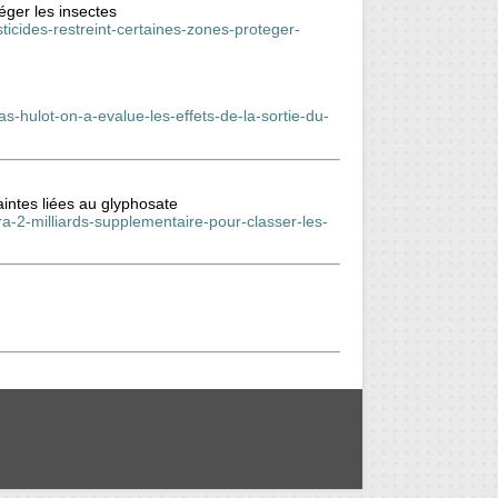
éger les insectes
cides-restreint-certaines-zones-proteger-
las-hulot-on-a-evalue-les-effets-de-la-sortie-du-
aintes liées au glyphosate
-2-milliards-supplementaire-pour-classer-les-