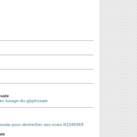
osate
avec-lusage-du-glyphosate
lyphosate-pour-desherber-ses-voies.N1046969
ate