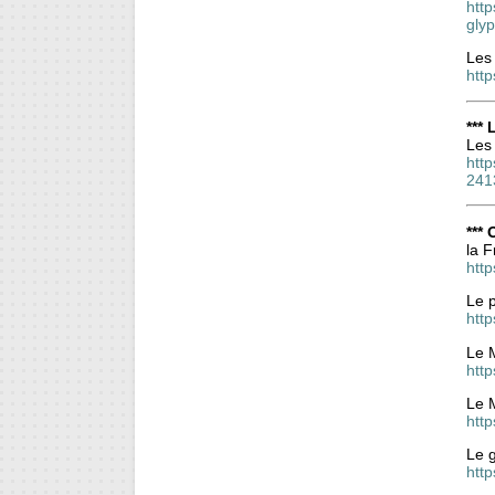
http
gly
Les
htt
***
Les 
http
241
***
la 
htt
Le p
http
Le M
htt
Le 
http
Le g
htt