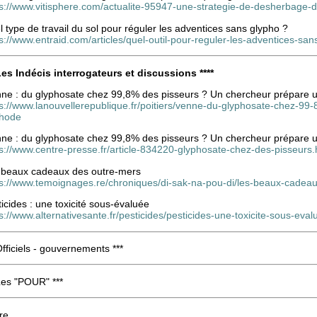
ps://www.vitisphere.com/actualite-95947-une-strategie-de-desherbage-d
 type de travail du sol pour réguler les adventices sans glypho ?
s://www.entraid.com/articles/quel-outil-pour-reguler-les-adventices-sa
 Les Indécis interrogateurs et discussions ****
nne : du glyphosate chez 99,8% des pisseurs ? Un chercheur prépare 
ps://www.lanouvellerepublique.fr/poitiers/venne-du-glyphosate-chez-99
hode
nne : du glyphosate chez 99,8% des pisseurs ? Un chercheur prépare 
s://www.centre-presse.fr/article-834220-glyphosate-chez-des-pisseurs.
 beaux cadeaux des outre-mers
ps://www.temoignages.re/chroniques/di-sak-na-pou-di/les-beaux-cade
icides : une toxicité sous-évaluée
s://www.alternativesante.fr/pesticides/pesticides-une-toxicite-sous-eval
Officiels - gouvernements ***
Les "POUR" ***
re