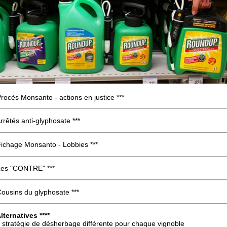
Procès Monsanto - actions en justice ***
Arrêtés anti-glyphosate ***
Fichage Monsanto - Lobbies ***
 Les "CONTRE" ***
Cousins du glyphosate ***
Alternatives ****
 stratégie de désherbage différente pour chaque vignoble