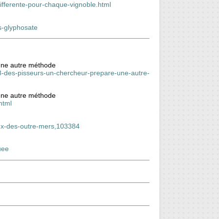
ifferente-pour-chaque-vignoble.html
ns-glyphosate
une autre méthode
-8-des-pisseurs-un-chercheur-prepare-une-autre-
une autre méthode
html
aux-des-outre-mers,103384
uee