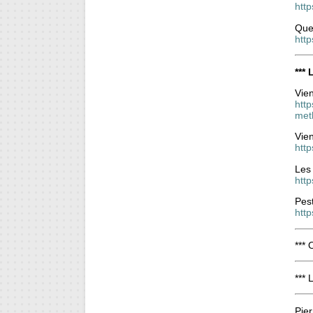
htt
Quel
http
***
Vie
htt
met
Vie
http
Les
htt
Pest
http
*** 
*** 
Pier