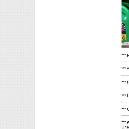
*** 
*** 
*** 
***
*** 
*** 
Une