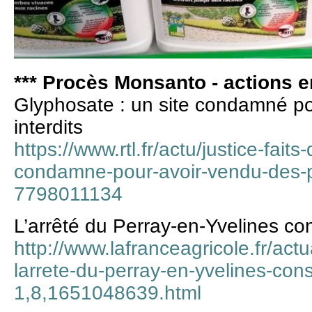
*** Procès Monsanto - actions en
Glyphosate : un site condamné po
interdits
https://www.rtl.fr/actu/justice-fait
condamne-pour-avoir-vendu-des-pr
7798011134
L’arrêté du Perray-en-Yvelines co
http://www.lafranceagricole.fr/actu
larrete-du-perray-en-yvelines-con
1,8,1651048639.html