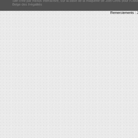
Site créé par Rictus Interactive, sur la base de la maquette de Joël Girès pour l'Obs
Belge des Inégalités
Remerciements : J