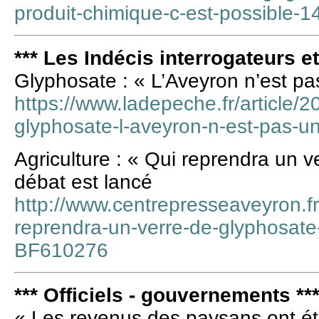
produit-chimique-c-est-possible-
*** Les Indécis interrogateurs e
Glyphosate : « L’Aveyron n’est p
https://www.ladepeche.fr/article/
glyphosate-l-aveyron-n-est-pas-
Agriculture : « Qui reprendra un v
débat est lancé
http://www.centrepresseaveyron.fr/
reprendra-un-verre-de-glyphosate-
BF610276
*** Officiels - gouvernements **
« Les revenus des paysans ont é