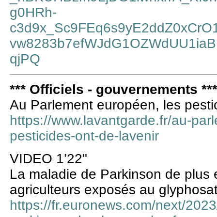
g0HRh-
c3d9x_Sc9FEq6s9yE2ddZ0xCrO1
vw8283b7efWJdG1OZWdUU1ia
qjPQ
*** Officiels - gouvernements **
Au Parlement européen, les pestic
https://www.lavantgarde.fr/au-par
pesticides-ont-de-lavenir
VIDEO 1’22"
La maladie de Parkinson de plus 
agriculteurs exposés au glyphosa
https://fr.euronews.com/next/2023