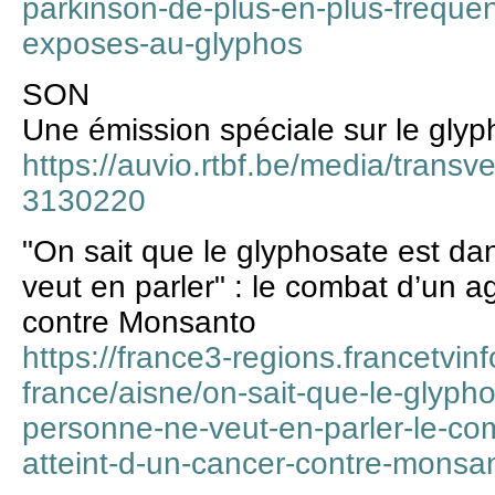
parkinson-de-plus-en-plus-frequen
exposes-au-glyphos
SON
Une émission spéciale sur le glyp
https://auvio.rtbf.be/media/transv
3130220
"On sait que le glyphosate est d
veut en parler" : le combat d’un ag
contre Monsanto
https://france3-regions.francetvinf
france/aisne/on-sait-que-le-glyph
personne-ne-veut-en-parler-le-com
atteint-d-un-cancer-contre-monsa