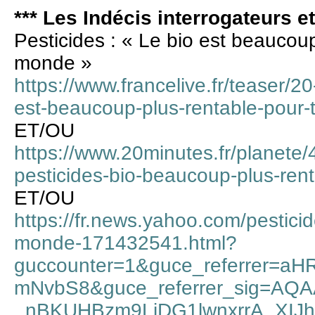
*** Les Indécis interrogateurs e
Pesticides : « Le bio est beaucoup
monde »
https://www.francelive.fr/teaser/20
est-beaucoup-plus-rentable-pour
ET/OU
https://www.20minutes.fr/planet
pesticides-bio-beaucoup-plus-ren
ET/OU
https://fr.news.yahoo.com/pestici
monde-171432541.html?
guccounter=1&guce_referrer=a
mNvbS8&guce_referrer_sig=AQ
_nBKUHBzm9LjDG1lwnxrrA_XIJh