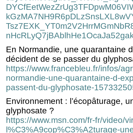
DYCfEetWezZrUg3TFDpwM06VI
kGzMA7NH9R6pDLzSnsLXL8wV
Tsz7EXK_YT0m2V2HrrMGmNbR8
nHcRLyQ7jBAblhHe1OcaJa52ga
En Normandie, une quarantaine d’
décident de se passer du glyphos
https://www.francebleu.fr/infos/ag
normandie-une-quarantaine-d-expl
passent-du-glyphosate-1573325
Environnement : l’écopâturage, un
glyphosate ?
https://www.msn.com/fr-fr/video/v
l%C3%A9cop%C3%A2turage-une-a