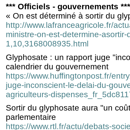
*** Officiels - gouvernements **
« On est déterminé à sortir du gl
http://www.lafranceagricole.fr/actu
ministre-on-est-determine-asortir
1,10,3168008935.html
Glyphosate : un rapport juge "inco
calendrier du gouvernement
https://www.huffingtonpost.fr/entr
juge-inconscient-le-delai-du-gouv
agriculteurs-dispenses_fr_5dc81
Sortir du glyphosate aura "un coût
parlementaire
https://www.rtl.fr/actu/debats-soci