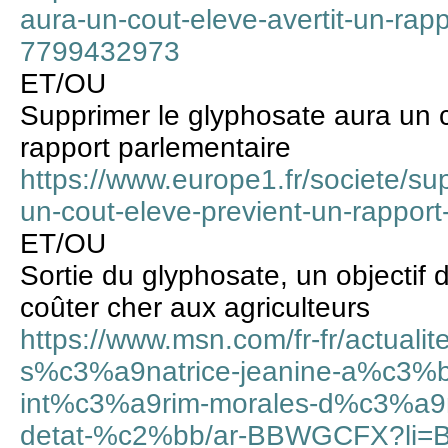
aura-un-cout-eleve-avertit-un-rap
7799432973
ET/OU
Supprimer le glyphosate aura un c
rapport parlementaire
https://www.europe1.fr/societe/su
un-cout-eleve-previent-un-rappor
ET/OU
Sortie du glyphosate, un objectif dif
coûter cher aux agriculteurs
https://www.msn.com/fr-fr/actualit
s%c3%a9natrice-jeanine-a%c3%b
int%c3%a9rim-morales-d%c3%a9
detat-%c2%bb/ar-BBWGCFX?li