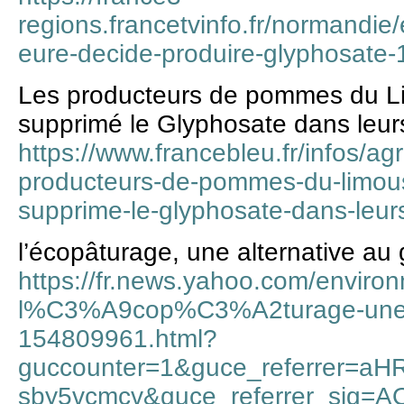
regions.francetvinfo.fr/normandie/
eure-decide-produire-glyphosate
Les producteurs de pommes du Li
supprimé le Glyphosate dans leur
https://www.francebleu.fr/infos/agr
producteurs-de-pommes-du-limous
supprime-le-glyphosate-dans-leu
l’écopâturage, une alternative au
https://fr.news.yahoo.com/enviro
l%C3%A9cop%C3%A2turage-une-a
154809961.html?
guccounter=1&guce_referrer=
sby5vcmcv&guce_referrer_sig