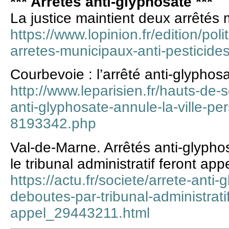
*** Arrêtés anti-glyphosate ***
La justice maintient deux arrêtés 
https://www.lopinion.fr/edition/poli
arretes-municipaux-anti-pesticid
Courbevoie : l’arrêté anti-glyphosa
http://www.leparisien.fr/hauts-de-
anti-glyphosate-annule-la-ville-pe
8193342.php
Val-de-Marne. Arrêtés anti-glypho
le tribunal administratif feront app
https://actu.fr/societe/arrete-anti
deboutes-par-tribunal-administratif
appel_29443211.html