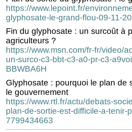
https://www.lepoint.fr/environneme
glyphosate-le-grand-flou-09-11-
Fin du glyphosate : un surcoût à p
agriculteurs ?
https://www.msn.com/fr-fr/video/ac
un-surco-c3-bbt-c3-a0-pr-c3-a9voir
BBWBA6H
Glyphosate : pourquoi le plan de sor
le gouvernement
https://www.rtl.fr/actu/debats-soc
plan-de-sortie-est-difficile-a-teni
7799434663