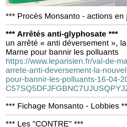
*** Procès Monsanto - actions en j
*** Arrêtés anti-glyphosate ***
un arrêté « anti déversement », l
Marne pour bannir les polluants
https://www.leparisien.fr/val-de-
arrete-anti-deversement-la-nouve
pour-bannir-les-polluants-16-04-2
C57SQ5DFJFGBNC7UJUSQPYJ
*** Fichage Monsanto - Lobbies *
*** Les "CONTRE" ***