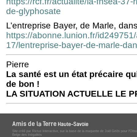
https://rcf.fr/actualite/la-fnsea-37
de-glyphosate
L’entreprise Bayer, de Marle, dan
https://abonne.lunion.fr/id249751/
17/lentreprise-bayer-de-marle-da
Pierre
La santé est un état précaire qu
de bon !
LA SITUATION ACTUELLE LE
Site créé par Rictus Interactive, sur la base de la maquette de Joël Girès pour l'Obs
Belge des Inégalités