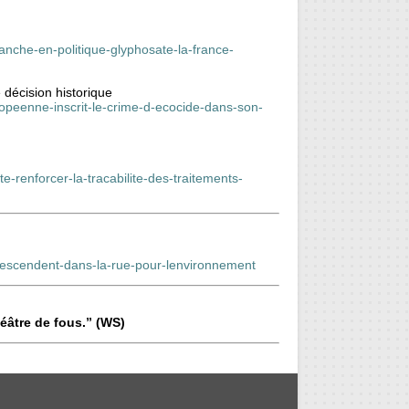
anche-en-politique-glyphosate-la-france-
 décision historique
uropeenne-inscrit-le-crime-d-ecocide-dans-son-
te-renforcer-la-tracabilite-des-traitements-
-descendent-dans-la-rue-pour-lenvironnement
éâtre de fous.” (WS)