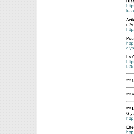
l’u
htt
lus
Acti
d’Ar
htt
Pour
http
gly
La C
http
b25
*** 
*** 
***
Gly
htt
Effe
htt