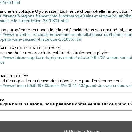
72576.html
nche en politique Glyphosate : La France choisira-t-elle l’interdiction ?
s://france3-regions.francetvinfo.fr/normandie/seine-maritime/rouen/dim
sira-t-elle-l-interdiction-2870801.html
ion européenne reconnaît le crime d’écocide dans son droit pénal, une
s://www.novethic.fr/actualite/environnement/pollution/isr-rse/l-union-e
t-penal-une-decision-historique-151895.html
 FAUT PAYER POUR LE 100 % ***
ses souhaite renforcer la traçabilité des traitements phytos
s://www.lafranceagricole.fr/phytosanitaire/article/848273/l-anses-souhai
tos
 Les "POUR" ***
nd des agriculteurs descendent dans la rue pour l’environnement
ps://www.lunion.fr/id539233/article/2023-11-13/quand-des-agriculteurs
re
s que nous naissons, nous pleurons d’être venus sur ce grand th
Mentions légales