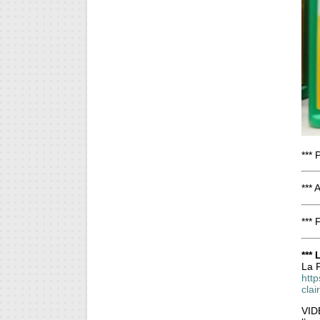
*** 
*** 
*** 
***
La 
http
cla
VIDE