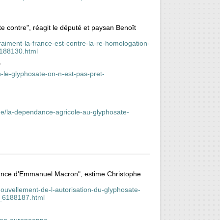
te contre", réagit le député et paysan Benoît
raiment-la-france-est-contre-la-re-homologation-
6188130.html
"
en-le-glyphosate-on-n-est-pas-pret-
aine/la-dependance-agricole-au-glyphosate-
ssance d’Emmanuel Macron", estime Christophe
nouvellement-de-l-autorisation-du-glyphosate-
_6188187.html
nion-europeenne