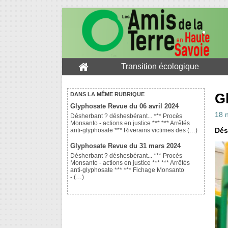
Transition écologique
G
DANS LA MÊME RUBRIQUE
Glyphosate Revue du 06 avril 2024
18 
Désherbant ? déshesbérant... *** Procès
Monsanto - actions en justice *** *** Arrêtés
Dés
anti-glyphosate *** Riverains victimes des (…)
Glyphosate Revue du 31 mars 2024
Désherbant ? déshesbérant... *** Procès
Monsanto - actions en justice *** *** Arrêtés
anti-glyphosate *** *** Fichage Monsanto
- (…)