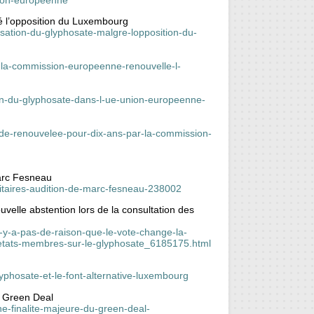
é l’opposition du Luxembourg
isation-du-glyphosate-malgre-lopposition-du-
e-la-commission-europeenne-renouvelle-l-
ation-du-glyphosate-dans-l-ue-union-europeenne-
cide-renouvelee-pour-dix-ans-par-la-commission-
Marc Fesneau
nitaires-audition-de-marc-fesneau-238002
uvelle abstention lors de la consultation des
n-y-a-pas-de-raison-que-le-vote-change-la-
s-etats-membres-sur-le-glyphosate_6185175.html
yphosate-et-le-font-alternative-luxembourg
u Green Deal
ne-finalite-majeure-du-green-deal-