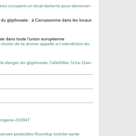
ires-occupent-un-local-darterris-pour-denoncer-
n du glyphosate : à Carcassonne dans les locaux
sate dans toute l’union européenne
hoisir-de-la-drome-appelle-a-l-interdiction-du-
-sur-le-danger-du-glyphosate-7a0e0dbe-7e1a-11ee-
cerogene-216947
verses-pesticides-Roundup-toxicite-sante-