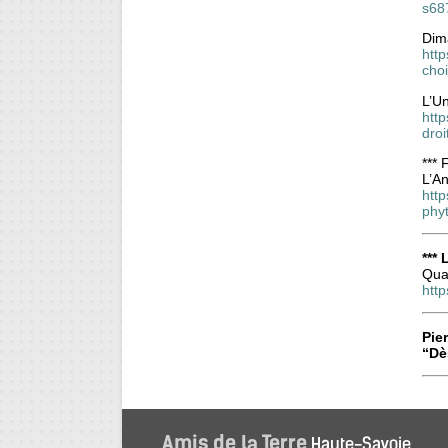
s68
Dima
http
choi
L’Un
http
droi
***
L’An
http
phy
***
Qua
htt
Pier
“Dè