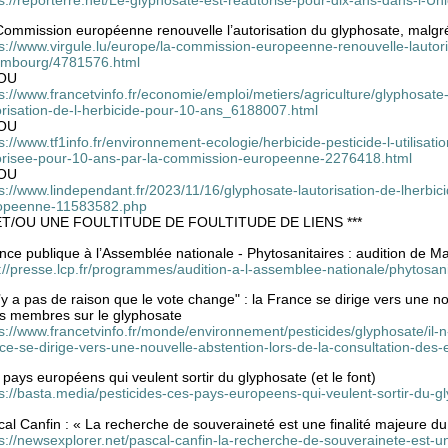
Commission européenne renouvelle l’autorisation du glyphosate, malgr
ps://www.virgule.lu/europe/la-commission-europeenne-renouvelle-lautor
embourg/4781576.html
OU
s://www.francetvinfo.fr/economie/emploi/metiers/agriculture/glyphosat
orisation-de-l-herbicide-pour-10-ans_6188007.html
OU
s://www.tf1info.fr/environnement-ecologie/herbicide-pesticide-l-utilis
orisee-pour-10-ans-par-la-commission-europeenne-2276418.html
OU
s://www.lindependant.fr/2023/11/16/glyphosate-lautorisation-de-lherbi
opeenne-11583582.php
 ET/OU UNE FOULTITUDE DE FOULTITUDE DE LIENS ***
nce publique à l’Assemblée nationale - Phytosanitaires : audition de 
p://presse.lcp.fr/programmes/audition-a-l-assemblee-nationale/phytosa
n’y a pas de raison que le vote change" : la France se dirige vers une no
ts membres sur le glyphosate
s://www.francetvinfo.fr/monde/environnement/pesticides/glyphosate/il-
nce-se-dirige-vers-une-nouvelle-abstention-lors-de-la-consultation-de
pays européens qui veulent sortir du glyphosate (et le font)
s://basta.media/pesticides-ces-pays-europeens-qui-veulent-sortir-du-gl
al Canfin : « La recherche de souveraineté est une finalité majeure d
s://newsexplorer.net/pascal-canfin-la-recherche-de-souverainete-est-u