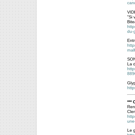
can
VID
"Si 
Bit
http
du-
Entr
http
mal
SON
La 
http
889
Glyp
http
***
Ren
Cler
http
une
Le 
http