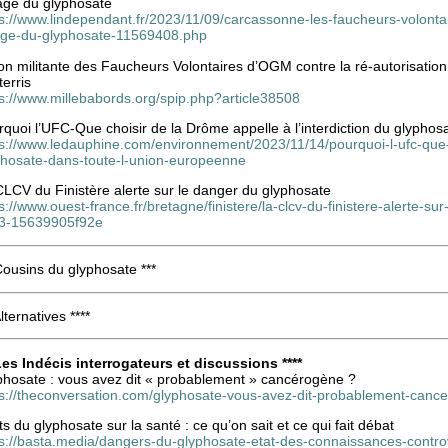
sage du glyphosate
ps://www.lindependant.fr/2023/11/09/carcassonne-les-faucheurs-volonta
age-du-glyphosate-11569408.php
on militante des Faucheurs Volontaires d’OGM contre la ré-autorisatio
terris
ps://www.millebabords.org/spip.php?article38508
quoi l’UFC-Que choisir de la Drôme appelle à l’interdiction du glypho
s://www.ledauphine.com/environnement/2023/11/14/pourquoi-l-ufc-que-c
phosate-dans-toute-l-union-europeenne
LCV du Finistère alerte sur le danger du glyphosate
s://www.ouest-france.fr/bretagne/finistere/la-clcv-du-finistere-alerte
3-15639905f92e
Cousins du glyphosate ***
Alternatives ****
 Les Indécis interrogateurs et discussions ****
phosate : vous avez dit « probablement » cancérogène ?
ps://theconversation.com/glyphosate-vous-avez-dit-probablement-can
ts du glyphosate sur la santé : ce qu’on sait et ce qui fait débat
ps://basta.media/dangers-du-glyphosate-etat-des-connaissances-contro