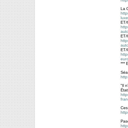
La 
htt
lux
ET/
http
aut
ET/
http
aut
ET/
http
eur
***
Séa
htt
"Il 
Éta
http
fra
Ces 
http
Pasc
http