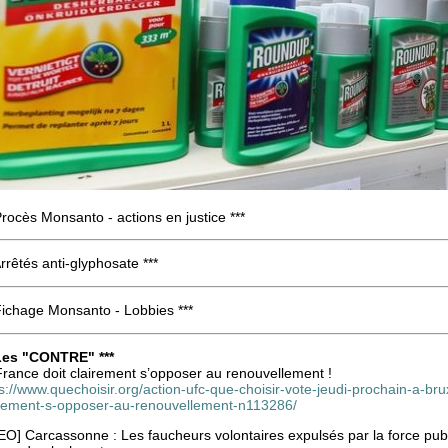
Procès Monsanto - actions en justice ***
Arrêtés anti-glyphosate ***
Fichage Monsanto - Lobbies ***
 Les "CONTRE" ***
France doit clairement s’opposer au renouvellement !
s://www.quechoisir.org/action-ufc-que-choisir-vote-jeudi-prochain-a-brux
irement-s-opposer-au-renouvellement-n113286/
O] Carcassonne : Les faucheurs volontaires expulsés par la force publi