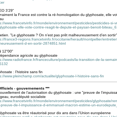
cer
EO 3’29"
vraiment la France est contre la ré-homologation du glyphosate, elle vo
eau
s://www.francetvinfo.fr/monde/environnement/pesticides/pesticides-si-v
glyphosate-elle-vote-contre-reagit-le-depute-et-paysan-benoit-biteau_
etien. "Le glyphosate ? On n’est pas prêt malheureusement d’en sortir
s://france3-regions.francetvinfo.fr/occitanie/herault/montpellier/entreti
heureusement-d-en-sortir-2874851.html
 12"00"
dépendance agricole au glyphosate
s://www.radiofrance.fr/franceculture/podcasts/la-transition-de-la-sem
6132
hosate : l’histoire sans fin
s://www.pleinchamp.com/actualite/glyphosate-l-histoire-sans-fin
 Officiels - gouvernements ***
ouvellement de l’autorisation du glyphosate : une "preuve de l’impui
geau, eurodéputé socialiste
s://www.francetvinfo.fr/monde/environnement/pesticides/glyphosate/re
-preuve-de-l-impuissance-d-emmanuel-macron-estime-un-eurodepute
glyphosate va être réautorisé pour dix ans dans l’Union européenne
s://reporterre.net/Le-glyphosate-est-reautorise-pour-dix-ans-dans-l-U