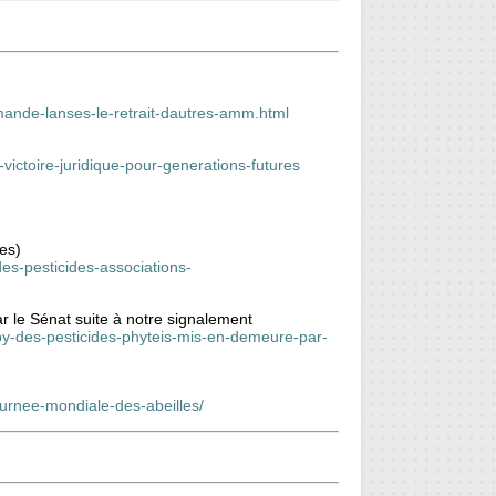
mande-lanses-le-retrait-dautres-amm.html
victoire-juridique-pour-generations-futures
tes)
es-pesticides-associations-
r le Sénat suite à notre signalement
bby-des-pesticides-phyteis-mis-en-demeure-par-
urnee-mondiale-des-abeilles/