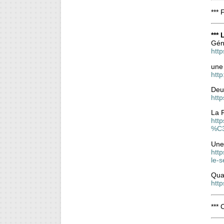
*** 
***
Gén
htt
une 
http
Deux
http
La F
htt
%C3
Une 
http
le-s
Qua
htt
*** 