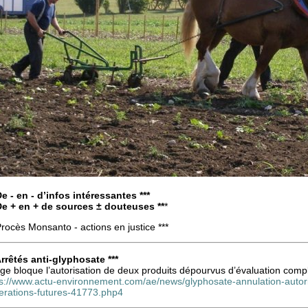
De - en - d’infos intéressantes ***
 De + en + de sources ± douteuses **
*
Procès Monsanto - actions en justice ***
Arrêtés anti-glyphosate ***
uge bloque l’autorisation de deux produits dépourvus d’évaluation comp
ps://www.actu-environnement.com/ae/news/glyphosate-annulation-autori
erations-futures-41773.php4