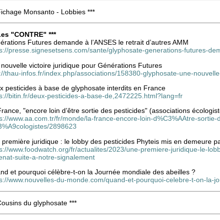
Fichage Monsanto - Lobbies ***
 Les "CONTRE" ***
érations Futures demande à l’ANSES le retrait d’autres AMM
ps://presse.signesetsens.com/sante/glyphosate-generations-futures-de
nouvelle victoire juridique pour Générations Futures
://thau-infos.fr/index.php/associations/158380-glyphosate-une-nouvelle-
 pesticides à base de glyphosate interdits en France
s://bitin.fr/deux-pesticides-a-base-de,2472225.html?lang=fr
rance, "encore loin d’être sortie des pesticides" (associations écologis
ps://www.aa.com.tr/fr/monde/la-france-encore-loin-d%C3%AAtre-sortie-d
%A9cologistes/2898623
première juridique : le lobby des pesticides Phyteis mis en demeure pa
s://www.foodwatch.org/fr/actualites/2023/une-premiere-juridique-le-lo
enat-suite-a-notre-signalement
nd et pourquoi célèbre-t-on la Journée mondiale des abeilles ?
ps://www.nouvelles-du-monde.com/quand-et-pourquoi-celebre-t-on-la-jo
Cousins du glyphosate ***