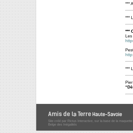
*** 
*** 
***
Les
http
Pes
http
*** 
Pier
“Dè
Site créé par Rictus Interactive, sur la base de la maquette
Belge des Inégalités