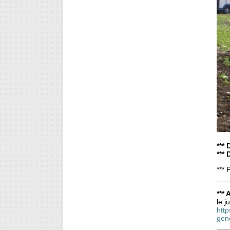
*** 
***
*** 
*** 
le j
htt
gen