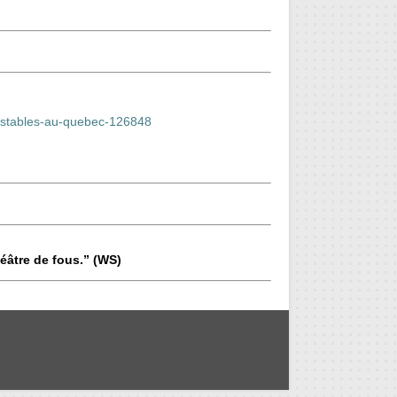
nt-stables-au-quebec-126848
éâtre de fous.” (WS)