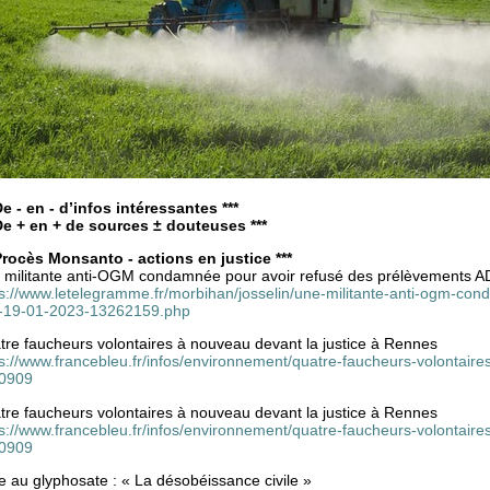
De - en - d’infos intéressantes ***
 De + en + de sources ± douteuses ***
 Procès Monsanto - actions en justice ***
 militante anti-OGM condamnée pour avoir refusé des prélèvements 
ps://www.letelegramme.fr/morbihan/josselin/une-militante-anti-ogm-co
-19-01-2023-13262159.php
tre faucheurs volontaires à nouveau devant la justice à Rennes
s://www.francebleu.fr/infos/environnement/quatre-faucheurs-volontaire
0909
tre faucheurs volontaires à nouveau devant la justice à Rennes
s://www.francebleu.fr/infos/environnement/quatre-faucheurs-volontaire
0909
 au glyphosate : « La désobéissance civile »