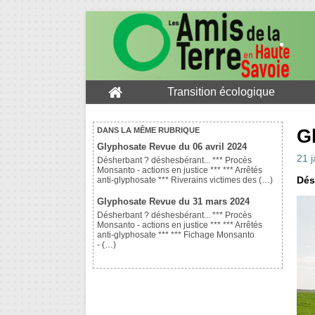
Transition écologique
G
DANS LA MÊME RUBRIQUE
Glyphosate Revue du 06 avril 2024
21 
Désherbant ? déshesbérant... *** Procès
Monsanto - actions en justice *** *** Arrêtés
Dés
anti-glyphosate *** Riverains victimes des (…)
Glyphosate Revue du 31 mars 2024
Désherbant ? déshesbérant... *** Procès
Monsanto - actions en justice *** *** Arrêtés
anti-glyphosate *** *** Fichage Monsanto
- (…)