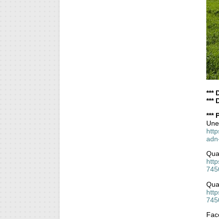
*** 
***
***
Une
htt
adn
Qua
http
745
Qua
http
745
Face