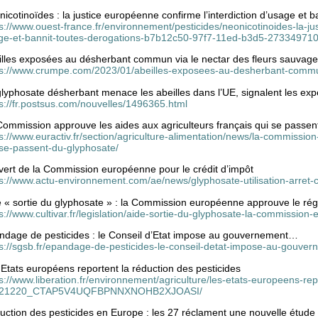
icotinoïdes : la justice européenne confirme l’interdiction d’usage et b
s://www.ouest-france.fr/environnement/pesticides/neonicotinoides-la-ju
ge-et-bannit-toutes-derogations-b7b12c50-97f7-11ed-b3d5-273349710
illes exposées au désherbant commun via le nectar des fleurs sauvag
ps://www.crumpe.com/2023/01/abeilles-exposees-au-desherbant-commun
lyphosate désherbant menace les abeilles dans l’UE, signalent les exp
s://fr.postsus.com/nouvelles/1496365.html
Commission approuve les aides aux agriculteurs français qui se passen
s://www.euractiv.fr/section/agriculture-alimentation/news/la-commissio
-se-passent-du-glyphosate/
vert de la Commission européenne pour le crédit d’impôt
ps://www.actu-environnement.com/ae/news/glyphosate-utilisation-arret-
e « sortie du glyphosate » : la Commission européenne approuve le ré
s://www.cultivar.fr/legislation/aide-sortie-du-glyphosate-la-commissi
ndage de pesticides : le Conseil d’Etat impose au gouvernement…
ps://sgsb.fr/epandage-de-pesticides-le-conseil-detat-impose-au-gouver
Etats européens reportent la réduction des pesticides
s://www.liberation.fr/environnement/agriculture/les-etats-europeens-rep
21220_CTAP5V4UQFBPNNXNOHB2XJOASI/
uction des pesticides en Europe : les 27 réclament une nouvelle étude