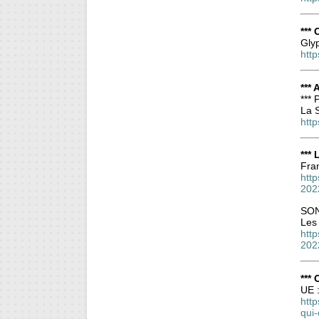
***
Glyp
http
*** 
***
La S
http
***
Fran
http
20
SON
Les
htt
202
***
UE :
htt
qui