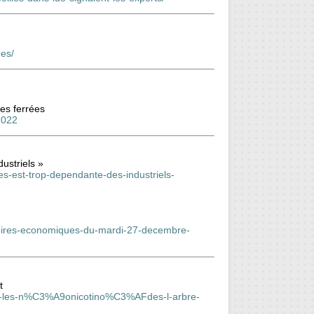
des/
ies ferrées
2022
ustriels »
des-est-trop-dependante-des-industriels-
istoires-economiques-du-mardi-27-decembre-
t
sur-les-n%C3%A9onicotino%C3%AFdes-l-arbre-