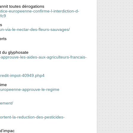
annit toutes dérogations
stice-europeenne-confirme-l-interdiction-d-
fc9
es
-via-le-nectar-des-fleurs-sauvages/
erts
t du glyphosate
n-approuve-les-aides-aux-agriculteurs-francais-
credit-impot-40949.php4
gime
on-europeenne-approuve-le-regime
nement/
ortent-la-reduction-des-pesticides-
 d’impac