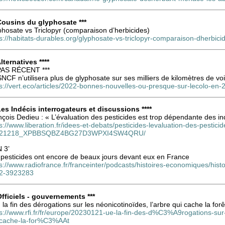
 Cousins du glyphosate ***
hosate vs Triclopyr (comparaison d’herbicides)
s://habitats-durables.org/glyphosate-vs-triclopyr-comparaison-dherbici
Alternatives ****
 PAS RÉCENT ***
NCF n’utilisera plus de glyphosate sur ses milliers de kilomètres de vo
s://vert.eco/articles/2022-bonnes-nouvelles-ou-presque-sur-lecolo-en-
 Les Indécis interrogateurs et discussions ****
çois Dedieu : « L’évaluation des pesticides est trop dépendante des ind
s://www.liberation.fr/idees-et-debats/pesticides-levaluation-des-pestici
221218_XPBBSQBZ4BG27D3WPXI4SW4QRU/
 3’
 pesticides ont encore de beaux jours devant eux en France
ps://www.radiofrance.fr/franceinter/podcasts/histoires-economiques/h
2-3923283
 Officiels - gouvernements ***
 la fin des dérogations sur les néonicotinoïdes, l’arbre qui cache la forê
ps://www.rfi.fr/fr/europe/20230121-ue-la-fin-des-d%C3%A9rogations-
-cache-la-for%C3%AAt