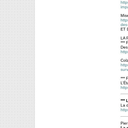
htt
imp
Mis
htt
des-
ET 
LA 
***
Des
htt
Col
htt
surv
***
L’Ét
http
***
La d
http
Pier
La 