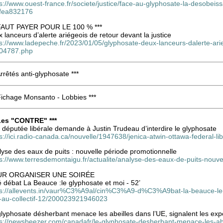
s://www.ouest-france.fr/societe/justice/face-au-glyphosate-la-desobei
fea832176
 FAUT PAYER POUR LE 100 % ***
 lanceurs d’alerte ariégeois de retour devant la justice
s://www.ladepeche.fr/2023/01/05/glyphosate-deux-lanceurs-dalerte-arie
04787.php
Arrêtés anti-glyphosate ***
Fichage Monsanto - Lobbies ***
 Les "CONTRE" ***
députée libérale demande à Justin Trudeau d’interdire le glyphosate
s://ici.radio-canada.ca/nouvelle/1947638/jenica-atwin-ottawa-federal-li
yse des eaux de puits : nouvelle période promotionnelle
s://www.terresdemontaigu.fr/actualite/analyse-des-eaux-de-puits-nouve
R ORGANISER UNE SOIRÉE
 débat La Beauce :le glyphosate et moi - 52’
ps://allevents.in/vaur%C3%A9al/cin%C3%A9-d%C3%A9bat-la-beauce-le
-au-collectif-12/200023921946023
lyphosate désherbant menace les abeilles dans l’UE, signalent les exp
ps://newsbeezer.com/canadafr/le-glyphosate-desherbant-menace-les-abei