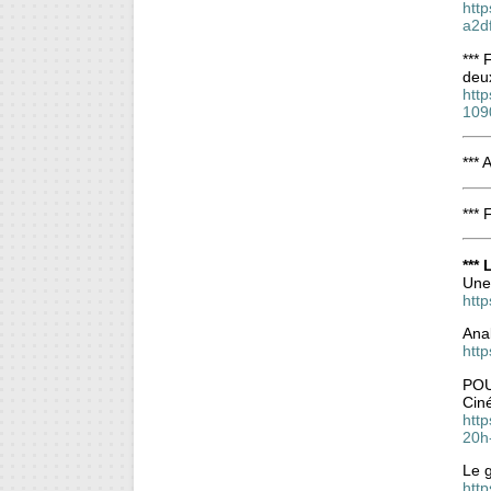
http
a2d
***
deux
http
109
*** 
*** 
***
Une 
http
Anal
http
POU
Ciné
htt
20h
Le g
htt