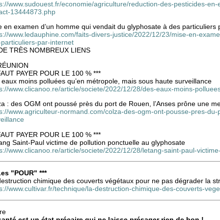
ps://www.sudouest.fr/economie/agriculture/reduction-des-pesticides-en
act-13444873.php
e en examen d’un homme qui vendait du glyphosate à des particuliers p
ps://www.ledauphine.com/faits-divers-justice/2022/12/23/mise-en-exa
particuliers-par-internet
DE TRÈS NOMBREUX LIENS
RÉUNION
 FAUT PAYER POUR LE 100 % ***
 eaux moins polluées qu’en métropole, mais sous haute surveillance
ps://www.clicanoo.re/article/societe/2022/12/28/des-eaux-moins-pollue
za : des OGM ont poussé près du port de Rouen, l’Anses prône une mei
ps://www.agriculteur-normand.com/colza-des-ogm-ont-pousse-pres-du-p
eillance
 FAUT PAYER POUR LE 100 % ***
ang Saint-Paul victime de pollution ponctuelle au glyphosate
s://www.clicanoo.re/article/societe/2022/12/28/letang-saint-paul-victim
 Les "POUR" ***
estruction chimique des couverts végétaux pour ne pas dégrader la str
s://www.cultivar.fr/technique/la-destruction-chimique-des-couverts-veg
re
santé est un état précaire qui ne laisse présager rien de bon !