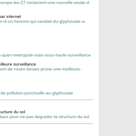
-europe-les-27-reclament-une-nouvelle-etude-d-
ar internet
men-d-un-homme-qui-vendait-du-glyphosate-a-
es-quen-metropole-mais-sous-haute-surveillance
lleure surveillance
ort-de-rouen-lanses-prone-une-meilleure-
e-de-pollution-ponctuelle-au-glyphosate
ucture du sol
etaux-pour-ne-pas-degrader-la-structure-du-sol