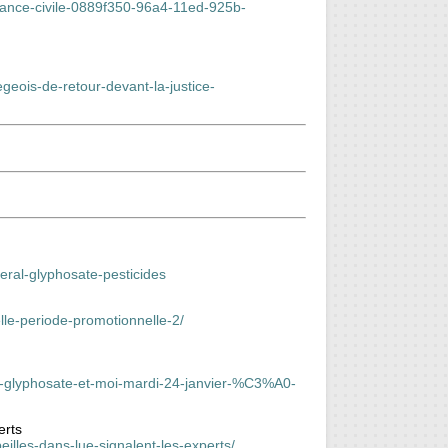
ssance-civile-0889f350-96a4-11ed-925b-
geois-de-retour-devant-la-justice-
beral-glyphosate-pesticides
lle-periode-promotionnelle-2/
-glyphosate-et-moi-mardi-24-janvier-%C3%A0-
erts
lles-dans-lue-signalent-les-experts/