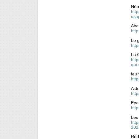
Néon
http
usa
Abe
htt
Le g
http
La 
http
qui
feu 
htt
Aid
http
Epa
htt
Les 
http
202
Réd