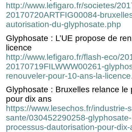
http://www.lefigaro.fr/societes/2
20170720ARTFIG00084-bruxelles-r
autorisation-du-glyphosate.php
Glyphosate : L’UE propose de ren
licence
http://www.lefigaro.fr/flash-eco/2
20170719FILWWW00261-glyphosat
renouveler-pour-10-ans-la-licenc
Glyphosate : Bruxelles relance le 
pour dix ans
https://www.lesechos.fr/industrie-
sante/030452290258-glyphosate-br
processus-dautorisation-pour-di