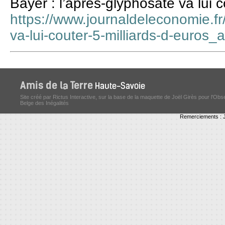
Bayer : l’après-glyphosate va lui c
https://www.journaldeleconomie.fr
va-lui-couter-5-milliards-d-euros_
Site créé par Rictus Interactive, sur la base de la maquette de Joël Girès pour l'Obs
Belge des Inégalités
Remerciements : J