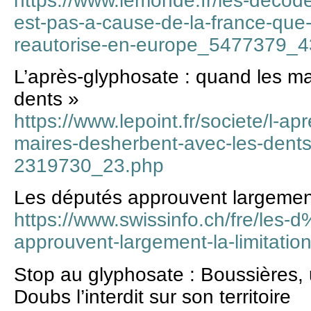
https://www.lemonde.fr/les-decode
est-pas-a-cause-de-la-france-que-
reautorise-en-europe_5477379_4
L’après-glyphosate : quand les ma
dents »
https://www.lepoint.fr/societe/l-a
maires-desherbent-avec-les-dent
2319730_23.php
Les députés approuvent largement 
https://www.swissinfo.ch/fre/l
approuvent-largement-la-limitati
Stop au glyphosate : Boussières
Doubs l’interdit sur son territoire