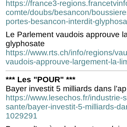
https://france3-regions.francetvin
comte/doubs/besancon/boussiere
portes-besancon-interdit-glyphos
Le Parlement vaudois approuve lar
glyphosate
https://www.rts.ch/info/regions/v
vaudois-approuve-largement-la-lim
*** Les "POUR" ***
Bayer investit 5 milliards dans l’
https://www.lesechos.fr/industrie-
sante/bayer-investit-5-milliards-d
1029291