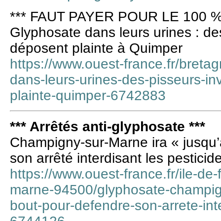
*** FAUT PAYER POUR LE 100 %
Glyphosate dans leurs urines : des
déposent plainte à Quimper
https://www.ouest-france.fr/breta
dans-leurs-urines-des-pisseurs-in
plainte-quimper-6742883
*** Arrêtés anti-glyphosate ***
Champigny-sur-Marne ira « jusqu’
son arrêté interdisant les pesticid
https://www.ouest-france.fr/ile-de
marne-94500/glyphosate-champign
bout-pour-defendre-son-arrete-inte