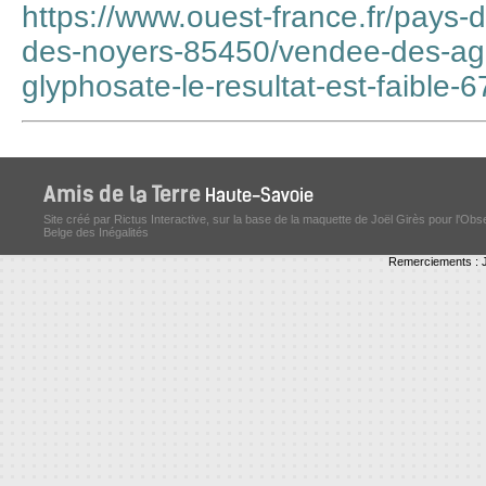
https://www.ouest-france.fr/pays-d
des-noyers-85450/vendee-des-agric
glyphosate-le-resultat-est-faible-
Site créé par Rictus Interactive, sur la base de la maquette de Joël Girès pour l'Obs
Belge des Inégalités
Remerciements : J