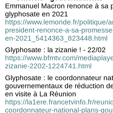
Emmanuel Macron renonce à sa pr
glyphosate en 2021
https://www.lemonde.fr/politique/a
president-renonce-a-sa-promesse-d
en-2021_5414363_823448.html
Glyphosate : la zizanie ! - 22/02
https://www.bfmtv.com/mediaplaye
zizanie-2202-1224741.html
Glyphosate : le coordonnateur nat
gouvernementaux de réduction des
en visite à La Réunion
https://la1ere.francetvinfo.fr/reun
coordonnateur-national-plans-go