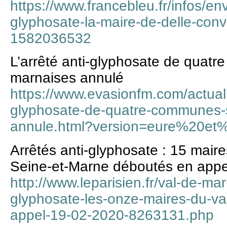
https://www.francebleu.fr/infos/en
glyphosate-la-maire-de-delle-conv
1582036532
L’arrêté anti-glyphosate de quat
marnaises annulé
https://www.evasionfm.com/actuali
glyphosate-de-quatre-communes-s
annule.html?version=eure%20et%
Arrêtés anti-glyphosate : 15 mair
Seine-et-Marne déboutés en appe
http://www.leparisien.fr/val-de-mar
glyphosate-les-onze-maires-du-v
appel-19-02-2020-8263131.php