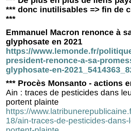
*** De plus en plus de liens pay
*** donc inutilisables => fin de
***
Emmanuel Macron renonce à sa 
glyphosate en 2021
https://www.lemonde.fr/politique
president-renonce-a-sa-promesse
glyphosate-en-2021_5414363_8
*** Procès Monsanto - actions en
Ain : traces de pesticides dans leu
portent plainte
https://www.latribunerepublicaine.
18/ain-traces-de-pesticides-dans-l
portent-plainte