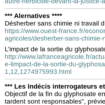
autre-herbicide-devant-la-justice
*** Alernatives ****
Désherber sans chimie ni travail d
https://www.ouest-france.fr/econom
agricoles/desherber-sans-chimie-n
L’impact de la sortie du glyphosat
http://www.lafranceagricole.fr/actu
e-limpact-de-la-sortie-du-glyphosa
1,12,1274975993.html
*** Les Indécis interrogateurs e
Objectif de la fin du glyphosate e
tardent sont responsables", prévie