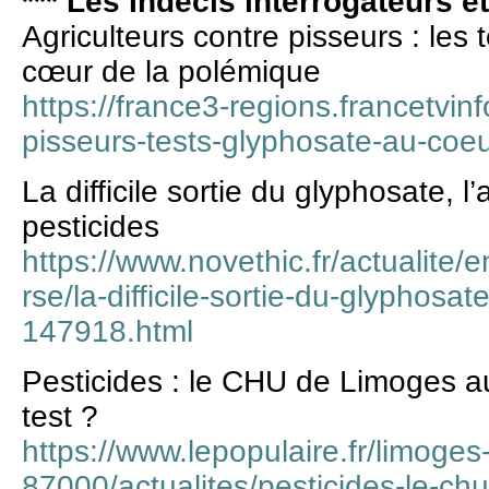
*** Les Indécis interrogateurs e
Agriculteurs contre pisseurs : les 
cœur de la polémique
https://france3-regions.francetvinf
pisseurs-tests-glyphosate-au-co
La difficile sortie du glyphosate, l
pesticides
https://www.novethic.fr/actualite/e
rse/la-difficile-sortie-du-glyphosat
147918.html
Pesticides : le CHU de Limoges au
test ?
https://www.lepopulaire.fr/limoges
87000/actualites/pesticides-le-ch