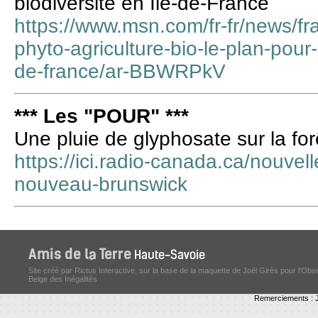
biodiversité en Ile-de-France
https://www.msn.com/fr-fr/news/fra
phyto-agriculture-bio-le-plan-pour-
de-france/ar-BBWRPkV
*** Les "POUR" ***
Une pluie de glyphosate sur la fo
https://ici.radio-canada.ca/nouvel
nouveau-brunswick
Site créé par Rictus Interactive, sur la base de la maquette de Joël Girès pour l'Obs
Belge des Inégalités
Remerciements : J