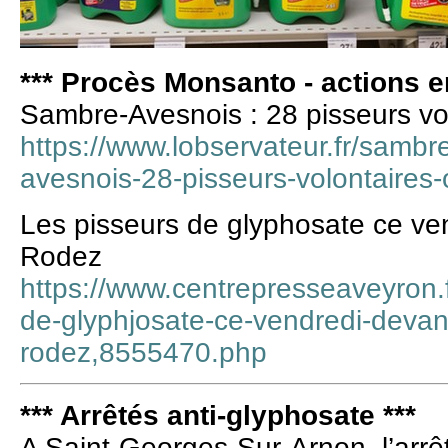
*** Procès Monsanto - actions en
Sambre-Avesnois : 28 pisseurs vol
https://www.lobservateur.fr/samb
avesnois-28-pisseurs-volontaires-o
Les pisseurs de glyphosate ce ven
Rodez
https://www.centrepresseaveyron.f
de-glyphjosate-ce-vendredi-devant
rodez,8555470.php
*** Arrêtés anti-glyphosate ***
A Saint-Georges-Sur-Arnon, l’arrêt