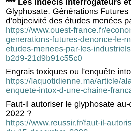
*** Les Indécis interrogateurs e
Glyphosate. Générations Future
d’objecivité des études menées par
https://www.ouest-france.fr/econo
generations-futures-denonce-le-m
etudes-menees-par-les-industrie
b2d9-21d9b91c55c0
Engrais toxiques ou l’enquête int
https://laquotidienne.ma/article/a
enquete-intox-d-une-chaine-franc
Faut-il autoriser le glyphosate a
2022 ?
https://www.reussir.fr/faut-il-autor