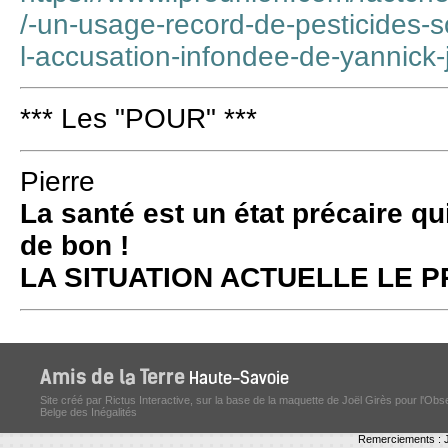
/-un-usage-record-de-pesticides-
l-accusation-infondee-de-yannick
*** Les "POUR" ***
Pierre
La santé est un état précaire qu
de bon !
LA SITUATION ACTUELLE LE
Site créé par Rictus Interactive, sur la base de la maquette de Joël Girès pour l'Obs
Belge des Inégalités
Remerciements : J