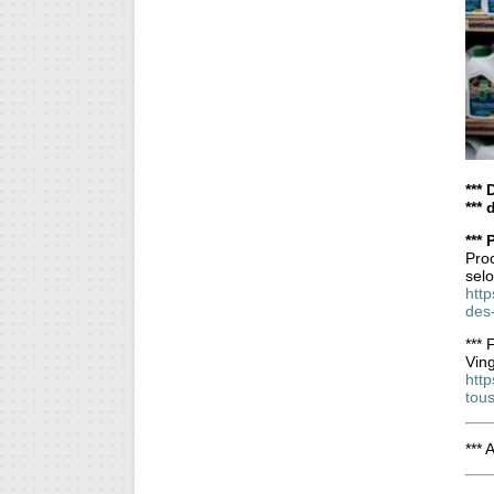
***
***
***
Proc
sel
http
des
***
Ving
http
tou
*** 