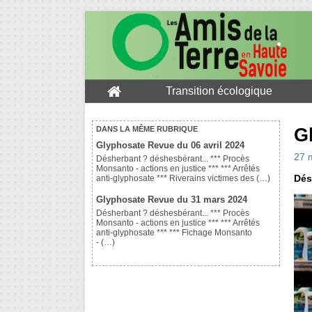
Transition écologique
G
DANS LA MÊME RUBRIQUE
Glyphosate Revue du 06 avril 2024
27 
Désherbant ? déshesbérant... *** Procès
Monsanto - actions en justice *** *** Arrêtés
Dés
anti-glyphosate *** Riverains victimes des (…)
Glyphosate Revue du 31 mars 2024
Désherbant ? déshesbérant... *** Procès
Monsanto - actions en justice *** *** Arrêtés
anti-glyphosate *** *** Fichage Monsanto
- (…)