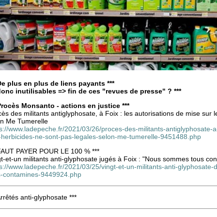
 De plus en plus de liens payants ***
 donc inutilisables => fin de ces "revues de presse" ? ***
 Procès Monsanto - actions en justice ***
ès des militants antiglyphosate, à Foix : les autorisations de mise sur
on Me Tumerelle
s://www.ladepeche.fr/2021/03/26/proces-des-militants-antiglyphosate-a
-herbicides-ne-sont-pas-legales-selon-me-tumerelle-9451488.php
 FAUT PAYER POUR LE 100 % ***
t-et-un militants anti-glyphosate jugés à Foix : "Nous sommes tous co
s://www.ladepeche.fr/2021/03/25/vingt-et-un-militants-anti-glyphosate
s-contamines-9449924.php
Arrêtés anti-glyphosate ***