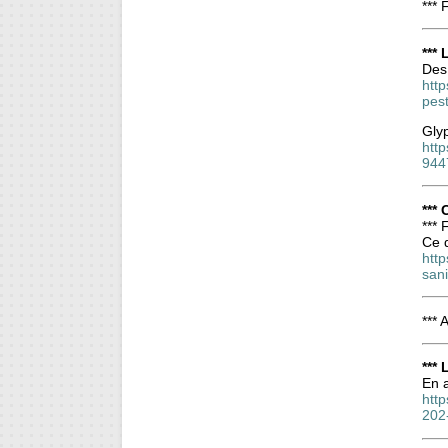
*** 
***
Des 
http
pes
Glyp
htt
944
***
***
Ce q
http
san
*** 
***
En a
http
202