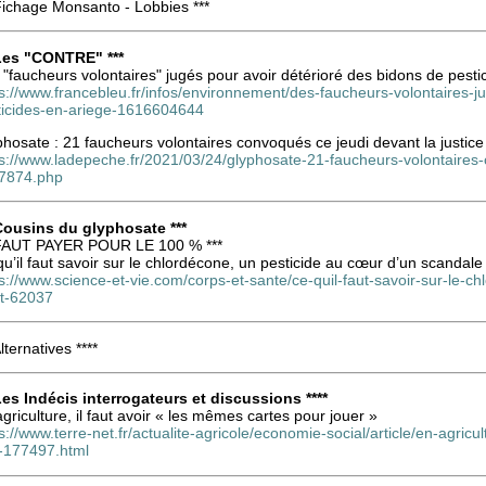
Fichage Monsanto - Lobbies ***
 Les "CONTRE" ***
"faucheurs volontaires" jugés pour avoir détérioré des bidons de pesti
s://www.francebleu.fr/infos/environnement/des-faucheurs-volontaires-j
ticides-en-ariege-1616604644
hosate : 21 faucheurs volontaires convoqués ce jeudi devant la justice
ps://www.ladepeche.fr/2021/03/24/glyphosate-21-faucheurs-volontaires-
7874.php
 Cousins du glyphosate ***
 FAUT PAYER POUR LE 100 % ***
u’il faut savoir sur le chlordécone, un pesticide au cœur d’un scandale
s://www.science-et-vie.com/corps-et-sante/ce-quil-faut-savoir-sur-le-
it-62037
Alternatives ****
 Les Indécis interrogateurs et discussions ****
griculture, il faut avoir « les mêmes cartes pour jouer »
s://www.terre-net.fr/actualite-agricole/economie-social/article/en-agricu
-177497.html