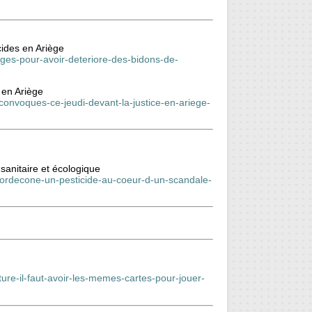
cides en Ariège
uges-pour-avoir-deteriore-des-bidons-de-
 en Ariège
convoques-ce-jeudi-devant-la-justice-en-ariege-
 sanitaire et écologique
chlordecone-un-pesticide-au-coeur-d-un-scandale-
lture-il-faut-avoir-les-memes-cartes-pour-jouer-