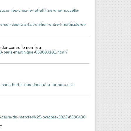
eucemies-chez-le-rat-affirme-une-nouvelle-
-sur-des-rats-fait-un-lien-entre-l-herbicide-et-
nder contre le non-lieu
A0-paris-martinique-063009101.html?
ver-sans-herbicides-dans-une-ferme-c-est-
e-au-carre-du-mercredi-25-octobre-2023-8680430
le