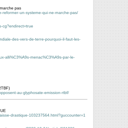
e marche pas
t-de-reformer-un-systeme-qui-ne-marche-pas/
s-cg?endirect=true
iale-des-vers-de-terre-pourquoi-il-faut-les-
eux-alli%C3%A9s-menac%C3%A9s-par-le-
 RTBF)
sopposent-au-glyphosate-emission-rtbf/
l’UE
aisse-drastique-103237564.html?guccounter=1