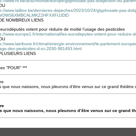
ps://www.rtl.be/actu/monde/europe/glyphosate-pas-dobjection-du-parl
OU
ps://www.lalibre.be/dernieres-depeches/2023/10/24/glyphosate-pas-dob
M3WS6XMBCALMKZ2HFXXFUJDE/
DE NOMBREUX LIENS
eurodéputés votent pour réduire de moitié l’usage des pesticides
s://www.europe1.fr/international/les-eurodeputes-votent-pour-reduire-
OU
s://www.latribune.fr/climat/energie-environnement/le-parlement-europe
sage-des-pesticides-d-ici-2030-981493.html
PLUSIEURS LIENS
Les "POUR" ***
re
s que nous naissons, nous pleurons d’être venus sur ce grand théâtre 
re
s que nous naissons, nous pleurons d’être venus sur ce grand th