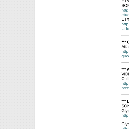
ET/
SON
htt
etu
ET/
http
la-
***
Affa
htt
guc
*** 
VID
Cult
http
pos
***
SON
Gly
http
Gly
http