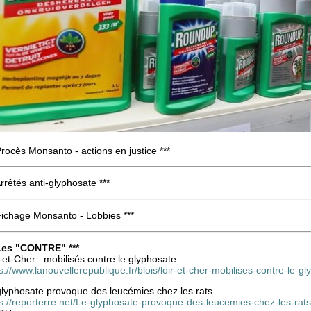
Procès Monsanto - actions en justice ***
Arrêtés anti-glyphosate ***
Fichage Monsanto - Lobbies ***
 Les "CONTRE" ***
-et-Cher : mobilisés contre le glyphosate
s://www.lanouvellerepublique.fr/blois/loir-et-cher-mobilises-contre-le-g
glyphosate provoque des leucémies chez les rats
s://reporterre.net/Le-glyphosate-provoque-des-leucemies-chez-les-rats