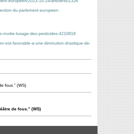
ement-europeen/2023-10-24/article/601326
jection-du-parlement-europeen-
de-moitie-lusage-des-pesticides-4210818
en-est-favorable-a-une-diminution-drastique-de-
de fous.” (WS)
éâtre de fous.” (WS)