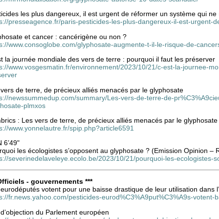
icides les plus dangereux, il est urgent de réformer un système qui n
s://presseagence.fr/paris-pesticides-les-plus-dangereux-il-est-urgen
phosate et cancer : cancérigène ou non ?
ps://www.consoglobe.com/glyphosate-augmente-t-il-le-risque-de-cancer
t la journée mondiale des vers de terre : pourquoi il faut les préserver
s://www.vosgesmatin.fr/environnement/2023/10/21/c-est-la-journee-mond
server
vers de terre, de précieux alliés menacés par le glyphosate
ps://newssummedup.com/summary/Les-vers-de-terre-de-pr%C3%A9ci
phosate-plmxos
rics : Les vers de terre, de précieux alliés menacés par le glyphosate
s://www.yonnelautre.fr/spip.php?article6591
 6’49"
rquoi les écologistes s’opposent au glyphosate ? (Emission Opinion –
s://severinedelaveleye.ecolo.be/2023/10/21/pourquoi-les-ecologistes-
 Officiels - gouvernements ***
eurodéputés votent pour une baisse drastique de leur utilisation dans 
ps://fr.news.yahoo.com/pesticides-eurod%C3%A9put%C3%A9s-votent-b
 d’objection du Parlement européen