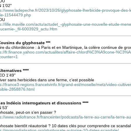
OU
 1’02"
ps://www.ladepeche.fr/2023/10/26/glyphosate-lherbicide-provoque-des-l
de-11544479.php
OU
s://lille.maville.com/actu/actudet_-glyphosate-une-nouvelle-etude-menee
leucemie-_fil-6003929_actu.Htm
 Cousins du glyphosate ***
ire du chlordécone : à Paris et en Martinique, la colère continue de gro
ps://fr.finance.yahoo.com/actualites/affaire-chlord%C3%A9cone-%C3%
counter=1
Alternatives ****
EO 1’49"
iver sans herbicides dans une ferme, c’est possible
s://france3-regions.francetvinfo.fr/grand-est/moselle/metz/video-culti
sible-2858876.html
 Les Indécis interrogateurs et discussions ****
 53’
phosate, peut-on s’en passer ?
s://www.radiofrance.fr/franceinter/podcasts/la-terre-au-carre/la-terr
phosate bientôt réautorisé ? 10 dates clés pour comprendre ce scanda
s://mrmondialisation.org/glyphosate-autorise-10-dates-scandale/