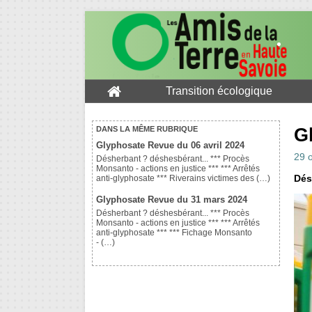
Transition écologique
G
DANS LA MÊME RUBRIQUE
Glyphosate Revue du 06 avril 2024
29 
Désherbant ? déshesbérant... *** Procès
Monsanto - actions en justice *** *** Arrêtés
Dés
anti-glyphosate *** Riverains victimes des (…)
Glyphosate Revue du 31 mars 2024
Désherbant ? déshesbérant... *** Procès
Monsanto - actions en justice *** *** Arrêtés
anti-glyphosate *** *** Fichage Monsanto
- (…)