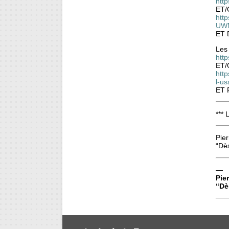
htt
ET/
htt
UW
ET 
Les 
http
ET/
http
l-u
ET 
*** 
Pier
“Dè
—
Pier
“Dè