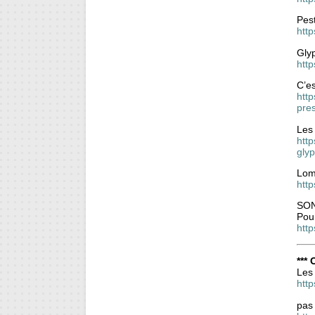
Pest
http
Gly
htt
C’es
http
pre
Les 
htt
gly
Lomb
http
SON
Pou
http
***
Les 
htt
pas