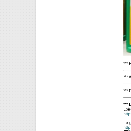
*** 
*** 
*** 
***
Loir
http
Le 
http