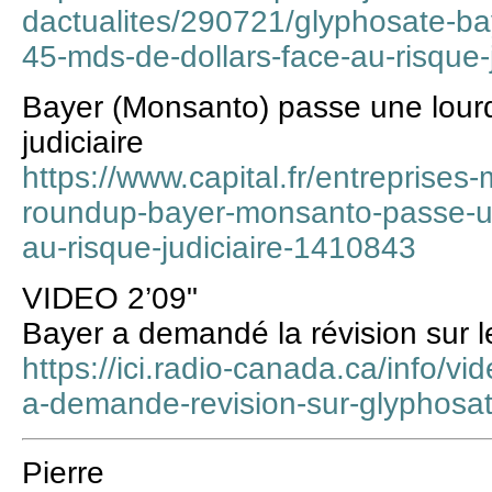
dactualites/290721/glyphosate-ba
45-mds-de-dollars-face-au-risque-j
Bayer (Monsanto) passe une lourd
judiciaire
https://www.capital.fr/entreprises
roundup-bayer-monsanto-passe-un
au-risque-judiciaire-1410843
VIDEO 2’09"
Bayer a demandé la révision sur l
https://ici.radio-canada.ca/info/
a-demande-revision-sur-glyphosa
Pierre