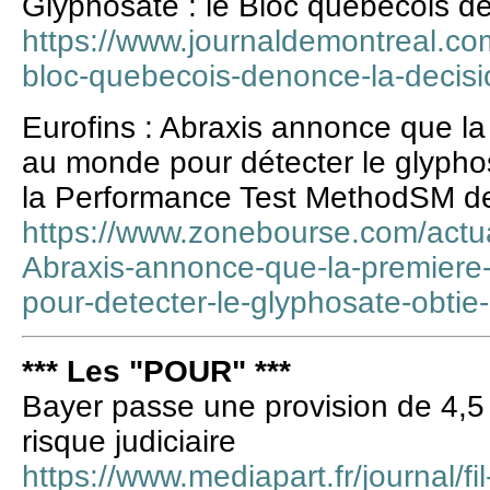
Glyphosate : le Bloc québécois d
https://www.journaldemontreal.co
bloc-quebecois-denonce-la-decisi
Eurofins : Abraxis annonce que l
au monde pour détecter le glyphosa
la Performance Test MethodSM d
https://www.zonebourse.com/actua
Abraxis-annonce-que-la-premier
pour-detecter-le-glyphosate-obti
*** Les "POUR" ***
Bayer passe une provision de 4,5
risque judiciaire
https://www.mediapart.fr/journal/fil