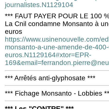
journalistes.N1129104
*** FAUT PAYER POUR LE 100 %
La Cnil condamne Monsanto à u
euros
https://www.usinenouvelle.com/edi
monsanto-a-une-amende-de-400-
euros.N1129164#xtor=EPR-
169&email=ferrandon.pierre@neuf
*** Arrêtés anti-glyphosate ***
*** Fichage Monsanto - Lobbies *
*** Les "CONTRE" ***