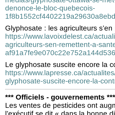
denonce-le-bloc-quebecois-
1f8b1552cf4402219a29630a8eb
Glyphosate : les agriculteurs s’e
https://www.lavoixdelest.ca/actual
agriculteurs-sen-remettent-a-san
af91a7fe9e070c22e752a144d53
Le glyphosate suscite encore la c
https://www.lapresse.ca/actualite
glyphosate-suscite-encore-la-con
*** Officiels - gouvernements **
Les ventes de pesticides ont aug
l’exécutif se dit « dans la bonne d