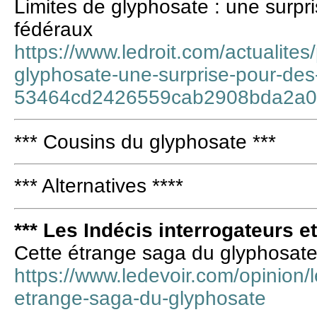
Limites de glyphosate : une surpr
fédéraux
https://www.ledroit.com/actualites/
glyphosate-une-surprise-pour-des
53464cd2426559cab2908bda2a
*** Cousins du glyphosate ***
*** Alternatives ****
*** Les Indécis interrogateurs e
Cette étrange saga du glyphosat
https://www.ledevoir.com/opinion/l
etrange-saga-du-glyphosate