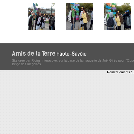
Site créé par Rictus Interactive, sur la base de la maquette de Joël Girès pour l'Obs
Belge des Inégalités
Remerciements : J