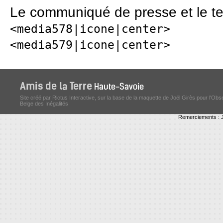
Le communiqué de presse et le tex
<media578|icone|center>
<media579|icone|center>
Site créé par Rictus Interactive, sur la base de la maquette de Joël Girès pour l'Obs
Belge des Inégalités
Remerciements : J